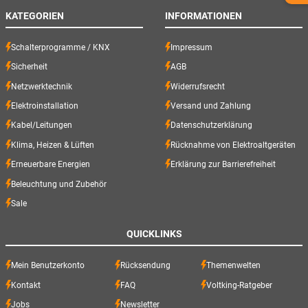
KATEGORIEN
INFORMATIONEN
Schalterprogramme / KNX
Impressum
Sicherheit
AGB
Netzwerktechnik
Widerrufsrecht
Elektroinstallation
Versand und Zahlung
Kabel/Leitungen
Datenschutzerklärung
Klima, Heizen & Lüften
Rücknahme von Elektroaltgeräten
Erneuerbare Energien
Erklärung zur Barrierefreiheit
Beleuchtung und Zubehör
Sale
QUICKLINKS
Mein Benutzerkonto
Rücksendung
Themenwelten
Kontakt
FAQ
Voltking-Ratgeber
Jobs
Newsletter