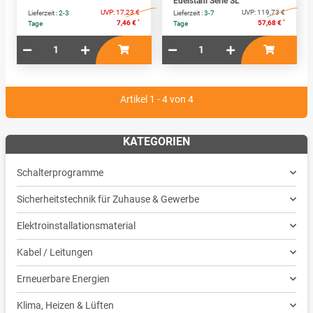
Edelstahl Serie SL
UVP:
17,23 €
UVP:
119,73 €
Lieferzeit :
2-3
Lieferzeit :
3-7
*
*
7,46 €
57,68 €
Tage
Tage
Artikel 1 - 4 von 4
KATEGORIEN
Schalterprogramme
Sicherheitstechnik für Zuhause & Gewerbe
Elektroinstallationsmaterial
Kabel / Leitungen
Erneuerbare Energien
Klima, Heizen & Lüften