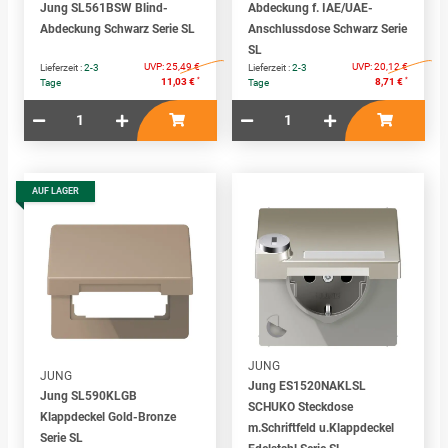
Jung SL561BSW Blind-
Abdeckung f. IAE/UAE-
Abdeckung Schwarz Serie SL
Anschlussdose Schwarz Serie
SL
UVP:
25,49 €
UVP:
20,12 €
Lieferzeit :
2-3
Lieferzeit :
2-3
*
*
11,03 €
8,71 €
Tage
Tage
AUF LAGER
JUNG
JUNG
Jung ES1520NAKLSL
Jung SL590KLGB
SCHUKO Steckdose
Klappdeckel Gold-Bronze
m.Schriftfeld u.Klappdeckel
Serie SL