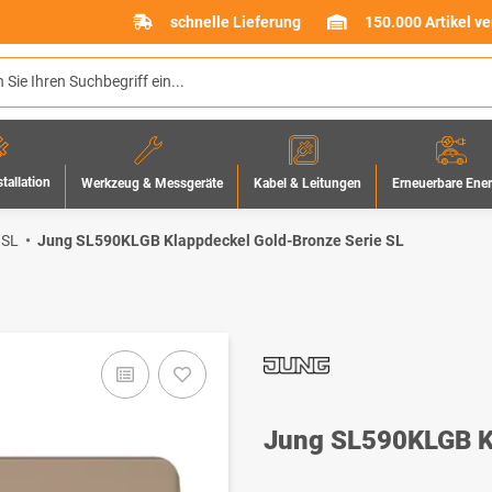
schnelle Lieferung
150.000 Artikel v
stallation
Werkzeug & Messgeräte
Erneuerbare Ene
Kabel & Leitungen
 SL
Jung SL590KLGB Klappdeckel Gold-Bronze Serie SL
Jung SL590KLGB Kl