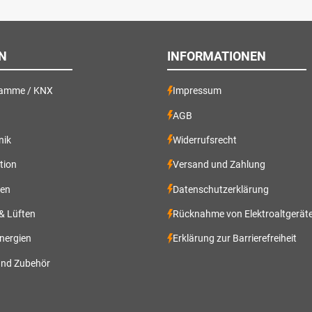
N
INFORMATIONEN
ramme / KNX
Impressum
AGB
nik
Widerrufsrecht
ation
Versand und Zahlung
gen
Datenschutzerklärung
 & Lüften
Rücknahme von Elektroaltgerät
nergien
Erklärung zur Barrierefreiheit
und Zubehör