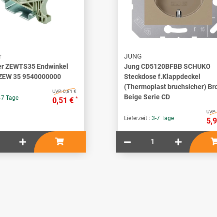
r
JUNG
er ZEWTS35 Endwinkel
Jung CD5120BFBB SCHUKO
 ZEW 35 9540000000
Steckdose f.Klappdeckel
(Thermoplast bruchsicher) Br
UVP:
0,81 €
Beige Serie CD
-7 Tage
*
0,51 €
UVP:
Lieferzeit :
3-7 Tage
5,