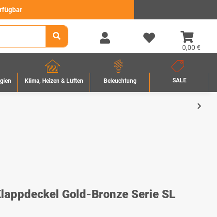
erfügbar
0,00 €
SALE
rgien
Beleuchtung
Klima, Heizen & Lüften
appdeckel Gold-Bronze Serie SL