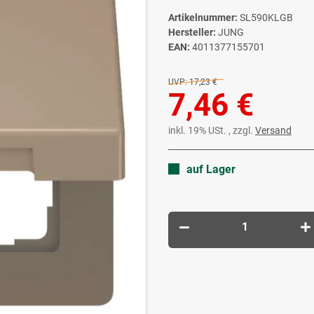
Artikelnummer:
SL590KLGB
Hersteller:
JUNG
EAN:
4011377155701
UVP:
17,23 €
7,46 €
inkl. 19% USt. , zzgl.
Versand
auf Lager