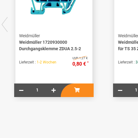
Weidmüller
Weidmülle
Weidmüller 1720930000
Weidmüll
Durchgangsklemme ZDUA 2.5-2
für TS 35
UVP:
1,27 €
Lieferzeit :
1-2 Wochen
Lieferzeit :
3
*
0,80 €