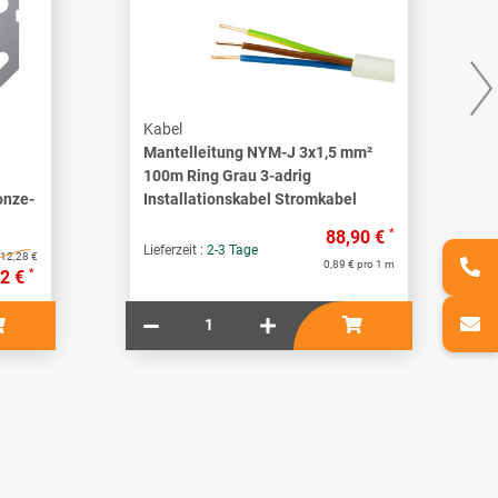
Kabel
Mantelleitung NYM-J 3x1,5 mm²
100m Ring Grau 3-adrig
onze-
Installationskabel Stromkabel
*
88,90 €
Lieferzeit :
2-3 Tage
12,28 €
0,89 € pro 1 m
*
92 €