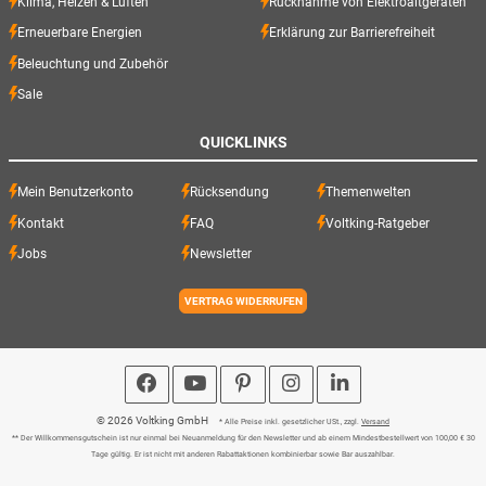
Klima, Heizen & Lüften
Rücknahme von Elektroaltgeräten
Erneuerbare Energien
Erklärung zur Barrierefreiheit
Beleuchtung und Zubehör
Sale
QUICKLINKS
Mein Benutzerkonto
Rücksendung
Themenwelten
Kontakt
FAQ
Voltking-Ratgeber
Jobs
Newsletter
VERTRAG WIDERRUFEN
© 2026 Voltking GmbH
* Alle Preise inkl. gesetzlicher USt., zzgl.
Versand
** Der Willkommensgutschein ist nur einmal bei Neuanmeldung für den Newsletter und ab einem Mindestbestellwert von 100,00 € 30
Tage gültig. Er ist nicht mit anderen Rabattaktionen kombinierbar sowie Bar auszahlbar.