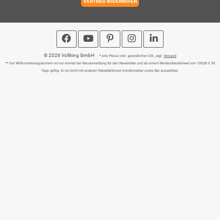
VERTRAG WIDERRUFEN
© 2026 Voltking GmbH
* Alle Preise inkl. gesetzlicher USt., zzgl.
Versand
** Der Willkommensgutschein ist nur einmal bei Neuanmeldung für den Newsletter und ab einem Mindestbestellwert von 100,00 € 30
Tage gültig. Er ist nicht mit anderen Rabattaktionen kombinierbar sowie Bar auszahlbar.