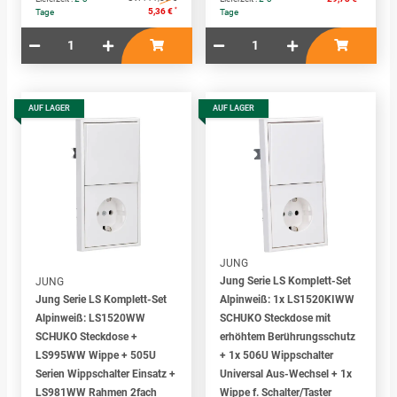
*
5,36 €
Tage
Tage
AUF LAGER
AUF LAGER
JUNG
Jung Serie LS Komplett-Set
JUNG
Jung Serie LS Komplett-Set
Alpinweiß: 1x LS1520KIWW
Alpinweiß: LS1520WW
SCHUKO Steckdose mit
SCHUKO Steckdose +
erhöhtem Berührungsschutz
LS995WW Wippe + 505U
+ 1x 506U Wippschalter
Serien Wippschalter Einsatz +
Universal Aus-Wechsel + 1x
LS981WW Rahmen 2fach
Wippe f. Schalter/Taster