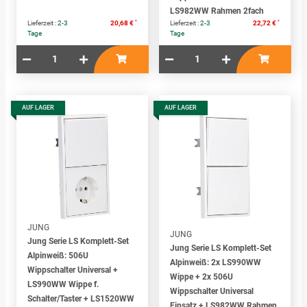
LS982WW Rahmen 2fach
*
*
Lieferzeit :
2-3
20,68 €
Lieferzeit :
2-3
22,72 €
Tage
Tage
AUF LAGER
AUF LAGER
JUNG
JUNG
Jung Serie LS Komplett-Set
Jung Serie LS Komplett-Set
Alpinweiß: 506U
Alpinweiß: 2x LS990WW
Wippschalter Universal +
Wippe + 2x 506U
LS990WW Wippe f.
Wippschalter Universal
Schalter/Taster + LS1520WW
Einsatz + LS982WW Rahmen