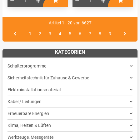
Artikel 1 - 20 von 6627
1
2
3
4
5
6
7
8
9
KATEGORIEN
Schalterprogramme
Sicherheitstechnik für Zuhause & Gewerbe
Elektroinstallationsmaterial
Kabel / Leitungen
Erneuerbare Energien
Klima, Heizen & Lüften
Werkzeuge, Messgeräte