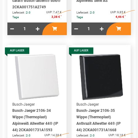
carat® Busch-axcent® solo®
Alpinweiß Serie AS
2CKA001751A2749
UVP:
7,47 €
UVP:
9,85 €
Lieferzeit :
2-3
Lieferzeit :
2-3
*
*
3,38 €
4,46 €
Tage
Tage
AUF LAGER
AUF LAGER
Busch-Jaeger
Busch-Jaeger
Busch-Jaeger 2106-34
Busch-Jaeger 2106-35
Wippe (Thermoplast)
Wippe (Thermoplast)
Alpinweiß Allwetter 44® (IP
Anthrazit Allwetter 44® (IP
44) 2CKA001731A1593
44) 2CKA001731A1668
UVP:
14,38 €
UVP:
18,18 €
Lieferzeit :
2-3
Lieferzeit :
2-3