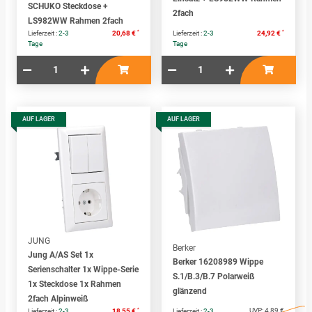
SCHUKO Steckdose +
2fach
LS982WW Rahmen 2fach
*
*
Lieferzeit :
2-3
20,68 €
Lieferzeit :
2-3
24,92 €
Tage
Tage
AUF LAGER
AUF LAGER
JUNG
Berker
Jung A/AS Set 1x
Berker 16208989 Wippe
Serienschalter 1x Wippe-Serie
S.1/B.3/B.7 Polarweiß
1x Steckdose 1x Rahmen
glänzend
2fach Alpinweiß
*
UVP:
4,89 €
Lieferzeit :
2-3
18,55 €
Lieferzeit :
2-3