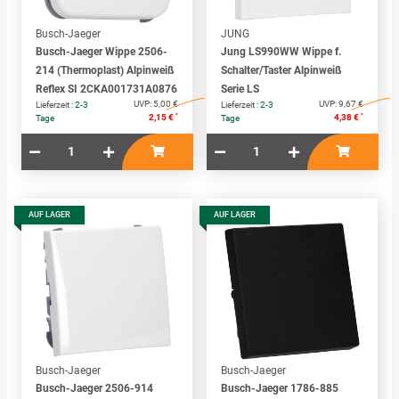
Busch-Jaeger
JUNG
Busch-Jaeger Wippe 2506-
Jung LS990WW Wippe f.
214 (Thermoplast) Alpinweiß
Schalter/Taster Alpinweiß
Reflex SI 2CKA001731A0876
Serie LS
UVP:
5,00 €
UVP:
9,67 €
Lieferzeit :
2-3
Lieferzeit :
2-3
*
*
2,15 €
4,38 €
Tage
Tage
AUF LAGER
AUF LAGER
Busch-Jaeger
Busch-Jaeger
Busch-Jaeger 2506-914
Busch-Jaeger 1786-885