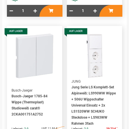
AUF LAGER
AUF LAGER
JUNG
Jung Serie LS Komplett-Set
Busch-Jaeger
Alpinweiß: LS990WW Wippe
Busch-Jaeger 1785-84
+ 506U Wippschalter
Wippe (Thermoplast)
Universal Einsatz + 2x
Studioweiß carat®
LS1520WW SCHUKO
2CKA001751A2752
Steckdose + LS983WW
Rahmen 3fach
UVP:
11,86 €
*
Lieferzeit :
2-3
Lieferzeit :
2-3
29,73 €