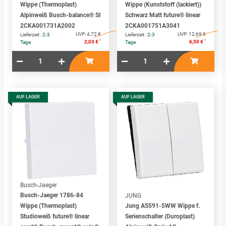
Wippe (Thermoplast)
Wippe (Kunststoff (lackiert))
Alpinweiß Busch-balance® SI
Schwarz Matt future® linear
2CKA001731A2002
2CKA001751A3041
UVP:
4,72 €
UVP:
12,69 €
Lieferzeit :
2-3
Lieferzeit :
2-3
*
*
2,03 €
6,50 €
Tage
Tage
AUF LAGER
AUF LAGER
Busch-Jaeger
Busch-Jaeger 1786-84
JUNG
Wippe (Thermoplast)
Jung AS591-5WW Wippe f.
Studioweiß future® linear
Serienschalter (Duroplast)