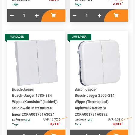
*
2,10 €
Tage
Tage
AUF LAGER
AUF LAGER
Busch-Jaeger
Busch-Jaeger
Busch-Jaeger 1785-884
Busch-Jaeger 2505-214
Wippe (Kunststoff (lackiert))
Wippe (Thermoplast)
Studioweiß Matt future®
Alpinweiß Reflex SI
linear 2CKA001751A3024
2CKA001731A0892
UVP:
16,77 €
UVP:
9,58 €
Lieferzeit :
2-3
Lieferzeit :
2-3
*
*
8,71 €
4,33 €
Tage
Tage