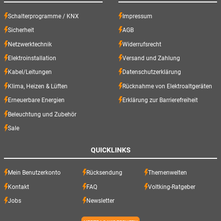
Schalterprogramme / KNX
Impressum
Sicherheit
AGB
Netzwerktechnik
Widerrufsrecht
Elektroinstallation
Versand und Zahlung
Kabel/Leitungen
Datenschutzerklärung
Klima, Heizen & Lüften
Rücknahme von Elektroaltgeräten
Erneuerbare Energien
Erklärung zur Barrierefreiheit
Beleuchtung und Zubehör
Sale
QUICKLINKS
Mein Benutzerkonto
Rücksendung
Themenwelten
Kontakt
FAQ
Voltking-Ratgeber
Jobs
Newsletter