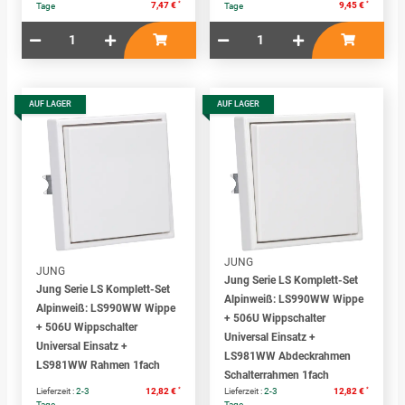
*
*
7,47 €
9,45 €
Tage
Tage
AUF LAGER
AUF LAGER
JUNG
JUNG
Jung Serie LS Komplett-Set
Jung Serie LS Komplett-Set
Alpinweiß: LS990WW Wippe
Alpinweiß: LS990WW Wippe
+ 506U Wippschalter
+ 506U Wippschalter
Universal Einsatz +
Universal Einsatz +
LS981WW Abdeckrahmen
LS981WW Rahmen 1fach
Schalterrahmen 1fach
*
*
Lieferzeit :
2-3
12,82 €
Lieferzeit :
2-3
12,82 €
Tage
Tage