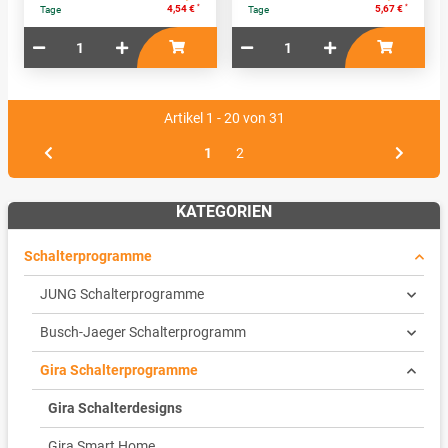
*
*
4,54 €
5,67 €
Tage
Tage
Artikel 1 - 20 von 31
1
2
KATEGORIEN
Schalterprogramme
JUNG Schalterprogramme
Busch-Jaeger Schalterprogramm
Gira Schalterprogramme
Gira Schalterdesigns
Gira Smart Home