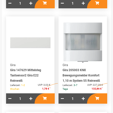
Gira
Gira
Gira 147629 Mittelsteg
Gira 205003 KNX
Tastsensor2 Gira E22
Bewegungsmelder Komfort
Reinweiß
1,10 m System 55 Reinweiß
UVP:
3,03 €
UVP:
227,28 €
Lieferzeit :
1-2
Lieferzeit :
3-7
*
*
1,78 €
132,86 €
Wochen
Tage