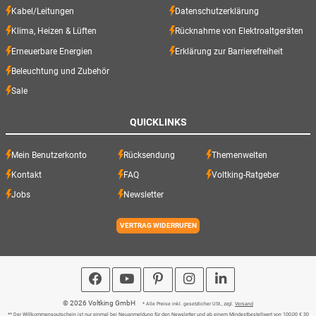
Kabel/Leitungen
Datenschutzerklärung
Klima, Heizen & Lüften
Rücknahme von Elektroaltgeräten
Erneuerbare Energien
Erklärung zur Barrierefreiheit
Beleuchtung und Zubehör
Sale
QUICKLINKS
Mein Benutzerkonto
Rücksendung
Themenwelten
Kontakt
FAQ
Voltking-Ratgeber
Jobs
Newsletter
VERTRAG WIDERRUFEN
© 2026 Voltking GmbH
* Alle Preise inkl. gesetzlicher USt., zzgl.
Versand
** Der Willkommensgutschein ist nur einmal bei Neuanmeldung für den Newsletter und ab einem Mindestbestellwert von 100,00 € 30