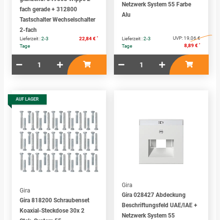
Netzwerk System 55 Farbe
fach gerade + 312800
Alu
Tastschalter Wechselschalter
2-fach
*
UVP:
19,06 €
Lieferzeit :
2-3
22,84 €
Lieferzeit :
2-3
*
8,89 €
Tage
Tage
AUF LAGER
Gira
Gira
Gira 028427 Abdeckung
Gira 818200 Schraubenset
Beschriftungsfeld UAE/IAE +
Koaxial-Steckdose 30x 2
Netzwerk System 55