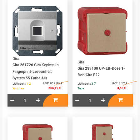
Gira
Gira
Gira 261726 Gira Keyless In
Gira 289100 UP-EB-Dose 1-
Fingerprint-Leseeinheit
fach Gira E22
System 55 Farbe Alu
UVP:
919,86 €
UVP:
8,12 €
Lieferzeit :
1-2
Lieferzeit :
3-7
*
*
606,19 €
3,63 €
Wochen
Tage