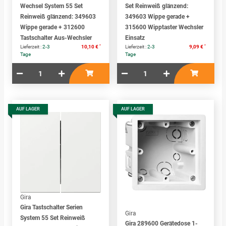
Wechsel System 55 Set
Set Reinweiß glänzend:
Reinweiß glänzend: 349603
349603 Wippe gerade +
Wippe gerade + 312600
315600 Wipptaster Wechsler
Tastschalter Aus-Wechsler
Einsatz
*
*
Lieferzeit :
2-3
10,10 €
Lieferzeit :
2-3
9,09 €
Tage
Tage
AUF LAGER
AUF LAGER
Gira
Gira Tastschalter Serien
Gira
System 55 Set Reinweiß
Gira 289600 Gerätedose 1-