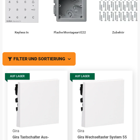
Keyless In
Flache Montageart E22
Zubehör
FILTER UND SORTIERUNG
AUF LAGER
AUF LAGER
Gira
Gira
Gira Tastschalter Aus-
Gira Wechseltaster System 55