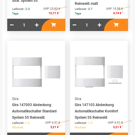
Stck. System 55
Reinweiß matt
UVP:
23,93 €
UVP:
10,58 €
Lieferzeit :
2-3
Lieferzeit :
3-7
*
*
10,71 €
4,74 €
Tage
Tage
Gira
Gira
Gira 147003 Abdeckung
Gira 147103 Abdeckung
Automatikschalter Standard
Automatikschalter Komfort
System 55 Reinweiß
System 55 Reinweiß
UVP:
6,51 €
UVP:
6,51 €
Lieferzeit :
1-2
Lieferzeit :
1-2
*
*
3,21 €
3,21 €
Wochen
Wochen