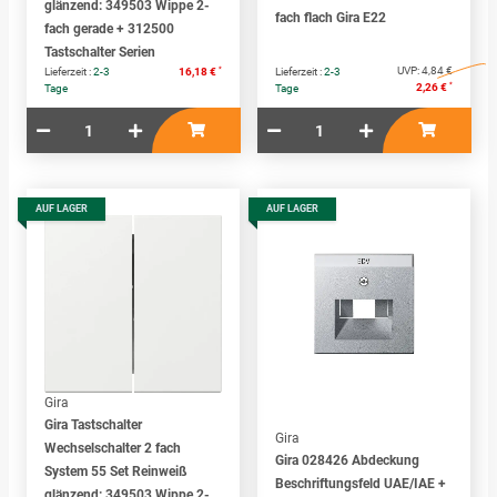
glänzend: 349503 Wippe 2-
fach flach Gira E22
fach gerade + 312500
Tastschalter Serien
*
UVP:
4,84 €
Lieferzeit :
2-3
16,18 €
Lieferzeit :
2-3
*
2,26 €
Tage
Tage
AUF LAGER
AUF LAGER
Gira
Gira Tastschalter
Gira
Wechselschalter 2 fach
Gira 028426 Abdeckung
System 55 Set Reinweiß
Beschriftungsfeld UAE/IAE +
glänzend: 349503 Wippe 2-