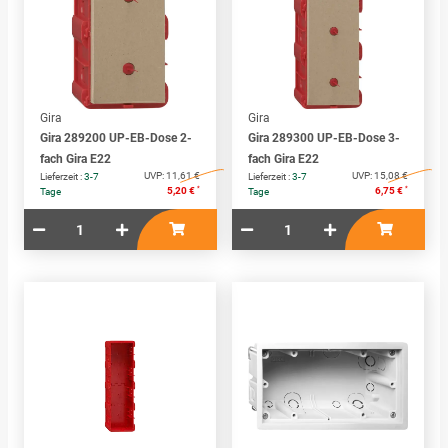
Gira
Gira
Gira 289200 UP-EB-Dose 2-
Gira 289300 UP-EB-Dose 3-
fach Gira E22
fach Gira E22
UVP:
11,61 €
UVP:
15,08 €
Lieferzeit :
3-7
Lieferzeit :
3-7
*
*
5,20 €
6,75 €
Tage
Tage