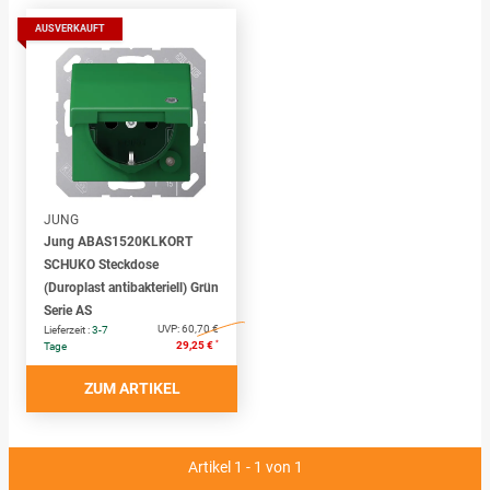
AUSVERKAUFT
JUNG
Jung ABAS1520KLKORT
SCHUKO Steckdose
(Duroplast antibakteriell) Grün
Serie AS
UVP:
60,70 €
Lieferzeit :
3-7
*
29,25 €
Tage
ZUM ARTIKEL
Artikel 1 - 1 von 1