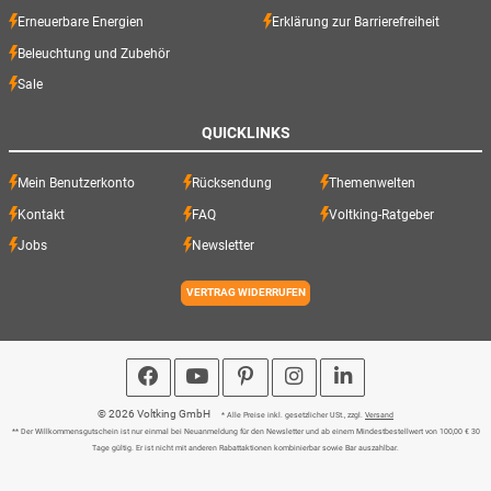
Erneuerbare Energien
Erklärung zur Barrierefreiheit
Beleuchtung und Zubehör
Sale
QUICKLINKS
Mein Benutzerkonto
Rücksendung
Themenwelten
Kontakt
FAQ
Voltking-Ratgeber
Jobs
Newsletter
VERTRAG WIDERRUFEN
© 2026 Voltking GmbH
* Alle Preise inkl. gesetzlicher USt., zzgl.
Versand
** Der Willkommensgutschein ist nur einmal bei Neuanmeldung für den Newsletter und ab einem Mindestbestellwert von 100,00 € 30
Tage gültig. Er ist nicht mit anderen Rabattaktionen kombinierbar sowie Bar auszahlbar.