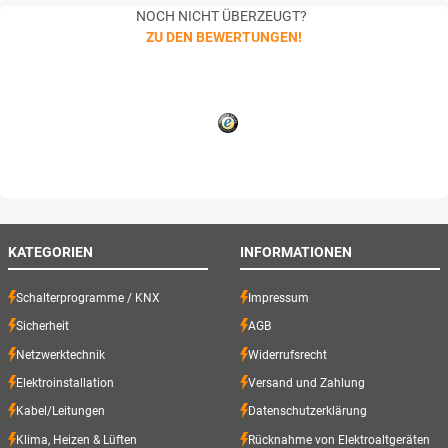
NOCH NICHT ÜBERZEUGT?
ZU DEN BEWERTUNGEN!
KATEGORIEN
INFORMATIONEN
Schalterprogramme / KNX
Impressum
Sicherheit
AGB
Netzwerktechnik
Widerrufsrecht
Elektroinstallation
Versand und Zahlung
Kabel/Leitungen
Datenschutzerklärung
Klima, Heizen & Lüften
Rücknahme von Elektroaltgeräten