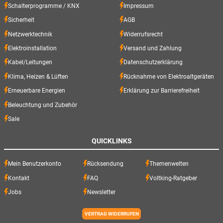
Schalterprogramme / KNX
Impressum
Sicherheit
AGB
Netzwerktechnik
Widerrufsrecht
Elektroinstallation
Versand und Zahlung
Kabel/Leitungen
Datenschutzerklärung
Klima, Heizen & Lüften
Rücknahme von Elektroaltgeräten
Erneuerbare Energien
Erklärung zur Barrierefreiheit
Beleuchtung und Zubehör
Sale
QUICKLINKS
Mein Benutzerkonto
Rücksendung
Themenwelten
Kontakt
FAQ
Voltking-Ratgeber
Jobs
Newsletter
VERTRAG WIDERRUFEN