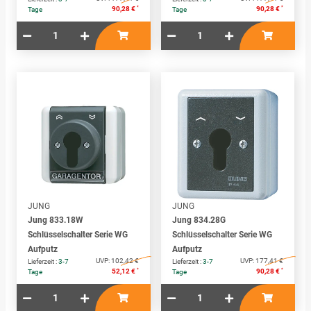
*
*
90,28 €
90,28 €
Tage
Tage
JUNG
JUNG
Jung 833.18W
Jung 834.28G
Schlüsselschalter Serie WG
Schlüsselschalter Serie WG
Aufputz
Aufputz
UVP:
102,42 €
UVP:
177,41 €
Lieferzeit :
3-7
Lieferzeit :
3-7
*
*
52,12 €
90,28 €
Tage
Tage