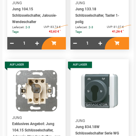
JUNG
JUNG
Jung 104.15
Jung 133.18
Schlüsselschalter, Jalousie-
Schlüsselschalter, Taster 1-
Wendeschalter
polig
UVP:
83,74 €
UVP:
81,07 €
Lieferzeit :
2-3
Lieferzeit :
2-3
*
*
42,62 €
41,26 €
Tage
Tage
AUF LAGER
AUF LAGER
JUNG
JUNG
Exklusives Angebot: Jung
Jung 834.18W
104.15 Schlüsselschalter,
Schlüsselschalter Serie WG