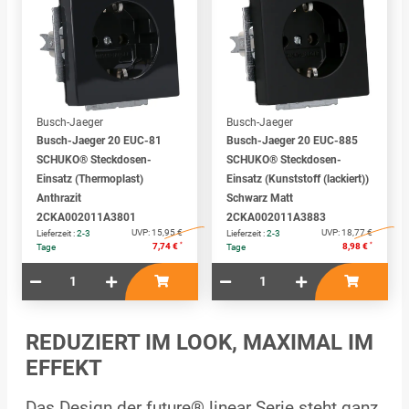
Busch-Jaeger
Busch-Jaeger
Busch-Jaeger 20 EUC-81
Busch-Jaeger 20 EUC-885
SCHUKO® Steckdosen-
SCHUKO® Steckdosen-
Einsatz (Thermoplast)
Einsatz (Kunststoff (lackiert))
Anthrazit
Schwarz Matt
2CKA002011A3801
2CKA002011A3883
UVP:
15,95 €
UVP:
18,77 €
Lieferzeit :
2-3
Lieferzeit :
2-3
*
*
7,74 €
8,98 €
Tage
Tage
REDUZIERT IM LOOK, MAXIMAL IM
EFFEKT
Das Design der future® linear Serie steht ganz