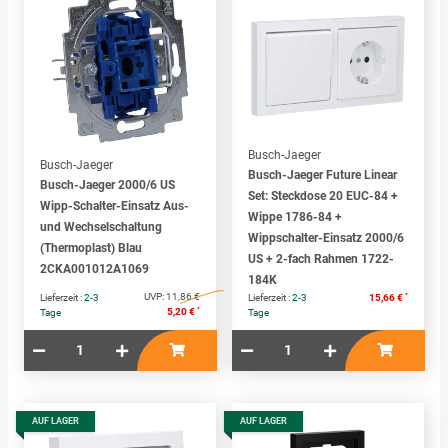
Busch-Jaeger
Busch-Jaeger
Busch-Jaeger Future Linear
Busch-Jaeger 2000/6 US
Set: Steckdose 20 EUC-84 +
Wipp-Schalter-Einsatz Aus-
Wippe 1786-84 +
und Wechselschaltung
Wippschalter-Einsatz 2000/6
(Thermoplast) Blau
US + 2-fach Rahmen 1722-
2CKA001012A1069
184K
UVP:
11,86 €
*
Lieferzeit :
2-3
Lieferzeit :
2-3
15,66 €
*
5,20 €
Tage
Tage
AUF LAGER
AUF LAGER