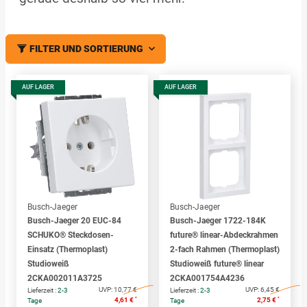
FILTER UND SORTIERUNG
AUF LAGER
AUF LAGER
Busch-Jaeger
Busch-Jaeger
Busch-Jaeger 20 EUC-84
Busch-Jaeger 1722-184K
SCHUKO® Steckdosen-
future® linear-Abdeckrahmen
Einsatz (Thermoplast)
2-fach Rahmen (Thermoplast)
Studioweiß
Studioweiß future® linear
2CKA002011A3725
2CKA001754A4236
UVP:
10,77 €
UVP:
6,45 €
Lieferzeit :
2-3
Lieferzeit :
2-3
*
*
4,61 €
2,75 €
Tage
Tage