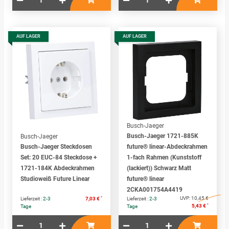
AUF LAGER
AUF LAGER
Busch-Jaeger
Busch-Jaeger 1721-885K
Busch-Jaeger
Busch-Jaeger Steckdosen
future® linear-Abdeckrahmen
Set: 20 EUC-84 Steckdose +
1-fach Rahmen (Kunststoff
1721-184K Abdeckrahmen
(lackiert)) Schwarz Matt
Studioweiß Future Linear
future® linear
2CKA001754A4419
*
UVP:
10,45 €
Lieferzeit :
2-3
7,03 €
Lieferzeit :
2-3
*
5,43 €
Tage
Tage