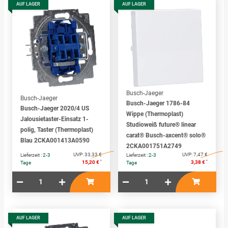
AUF LAGER
AUF LAGER
Busch-Jaeger
Busch-Jaeger
Busch-Jaeger 1786-84
Busch-Jaeger 2020/4 US
Wippe (Thermoplast)
Jalousietaster-Einsatz 1-
Studioweiß future® linear
polig, Taster (Thermoplast)
carat® Busch-axcent® solo®
Blau 2CKA001413A0590
2CKA001751A2749
UVP:
33,33 €
UVP:
7,47 €
Lieferzeit :
2-3
Lieferzeit :
2-3
*
*
15,20 €
3,38 €
Tage
Tage
AUF LAGER
AUF LAGER