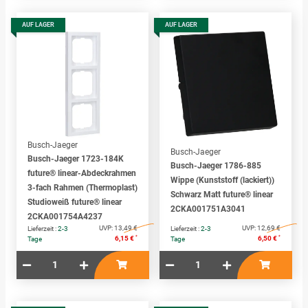
AUF LAGER
AUF LAGER
Busch-Jaeger
Busch-Jaeger
Busch-Jaeger 1723-184K
Busch-Jaeger 1786-885
future® linear-Abdeckrahmen
Wippe (Kunststoff (lackiert))
3-fach Rahmen (Thermoplast)
Schwarz Matt future® linear
Studioweiß future® linear
2CKA001751A3041
2CKA001754A4237
UVP:
13,49 €
UVP:
12,69 €
Lieferzeit :
2-3
Lieferzeit :
2-3
*
*
6,15 €
6,50 €
Tage
Tage