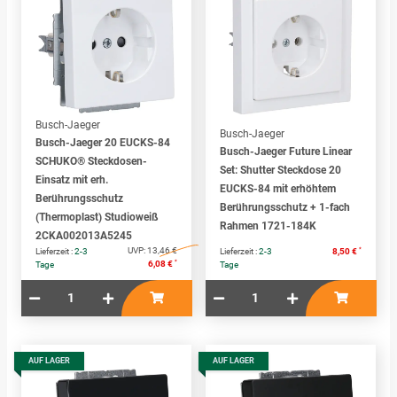
Busch-Jaeger
Busch-Jaeger
Busch-Jaeger 20 EUCKS-84
Busch-Jaeger Future Linear
SCHUKO® Steckdosen-
Set: Shutter Steckdose 20
Einsatz mit erh.
EUCKS-84 mit erhöhtem
Berührungsschutz
Berührungsschutz + 1-fach
(Thermoplast) Studioweiß
Rahmen 1721-184K
2CKA002013A5245
UVP:
13,46 €
*
Lieferzeit :
2-3
Lieferzeit :
2-3
8,50 €
*
6,08 €
Tage
Tage
AUF LAGER
AUF LAGER