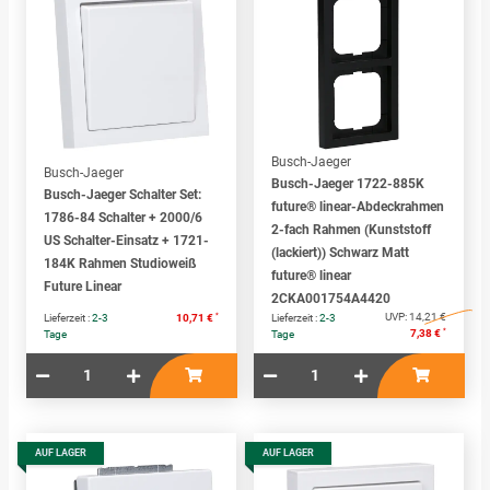
Busch-Jaeger
Busch-Jaeger
Busch-Jaeger 1722-885K
Busch-Jaeger Schalter Set:
future® linear-Abdeckrahmen
1786-84 Schalter + 2000/6
2-fach Rahmen (Kunststoff
US Schalter-Einsatz + 1721-
(lackiert)) Schwarz Matt
184K Rahmen Studioweiß
future® linear
Future Linear
2CKA001754A4420
*
UVP:
14,21 €
Lieferzeit :
2-3
10,71 €
Lieferzeit :
2-3
*
7,38 €
Tage
Tage
AUF LAGER
AUF LAGER