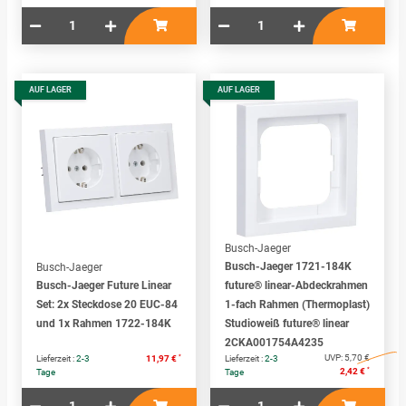
AUF LAGER
AUF LAGER
Busch-Jaeger
Busch-Jaeger 1721-184K
Busch-Jaeger
Busch-Jaeger Future Linear
future® linear-Abdeckrahmen
Set: 2x Steckdose 20 EUC-84
1-fach Rahmen (Thermoplast)
und 1x Rahmen 1722-184K
Studioweiß future® linear
2CKA001754A4235
*
UVP:
5,70 €
Lieferzeit :
2-3
11,97 €
Lieferzeit :
2-3
*
2,42 €
Tage
Tage