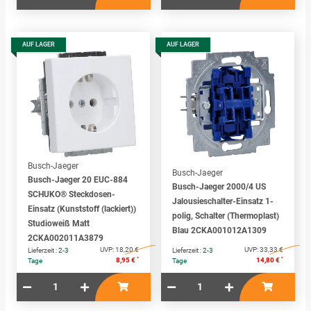
AUF LAGER
AUF LAGER
Busch-Jaeger
Busch-Jaeger
Busch-Jaeger 20 EUC-884
Busch-Jaeger 2000/4 US
SCHUKO® Steckdosen-
Jalousieschalter-Einsatz 1-
Einsatz (Kunststoff (lackiert))
polig, Schalter (Thermoplast)
Studioweiß Matt
Blau 2CKA001012A1309
2CKA002011A3879
UVP:
18,20 €
UVP:
33,33 €
Lieferzeit :
2-3
Lieferzeit :
2-3
*
*
8,95 €
14,80 €
Tage
Tage