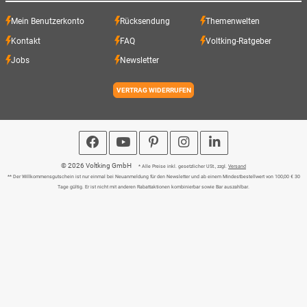
Mein Benutzerkonto
Rücksendung
Themenwelten
Kontakt
FAQ
Voltking-Ratgeber
Jobs
Newsletter
VERTRAG WIDERRUFEN
© 2026 Voltking GmbH
* Alle Preise inkl. gesetzlicher USt., zzgl.
Versand
** Der Willkommensgutschein ist nur einmal bei Neuanmeldung für den Newsletter und ab einem Mindestbestellwert von 100,00 € 30
Tage gültig. Er ist nicht mit anderen Rabattaktionen kombinierbar sowie Bar auszahlbar.