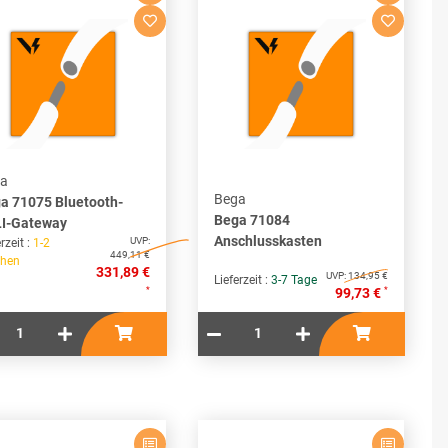
a
Bega
a 71075 Bluetooth-
Bega 71084
I-Gateway
Anschlusskasten
UVP:
rzeit :
1-2
449,11 €
hen
331,89 €
UVP:
134,95 €
Lieferzeit :
3-7 Tage
*
*
99,73 €