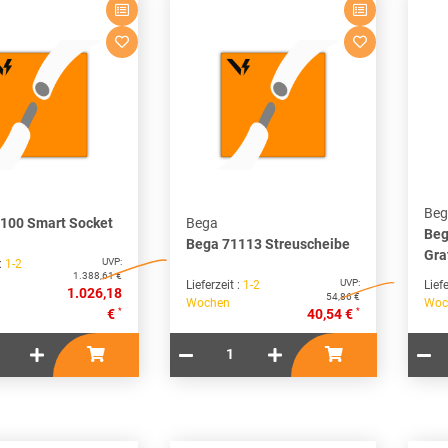
Beg
100 Smart Socket
Bega
Beg
Bega 71113 Streuscheibe
Gra
UVP:
 :
1-2
1.388,61 €
UVP:
Lieferzeit :
1-2
Liefe
1.026,18
54,86 €
Wochen
Woc
*
*
€
40,54 €