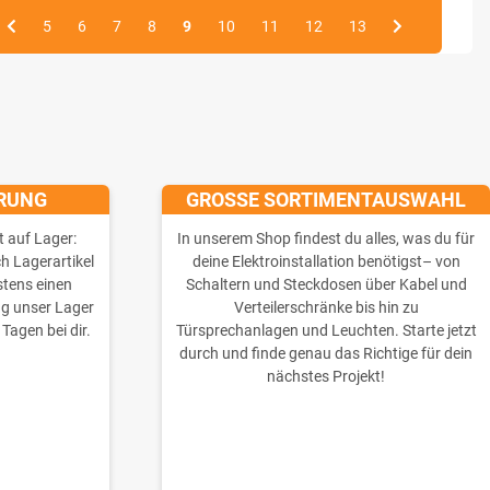
5
6
7
8
9
10
11
12
13
ERUNG
GROSSE SORTIMENTAUSWAHL
t auf Lager:
In unserem Shop findest du alles, was du für
ch Lagerartikel
deine Elektroinstallation benötigst– von
stens einen
Schaltern und Steckdosen über Kabel und
ng unser Lager
Verteilerschränke bis hin zu
 Tagen bei dir.
Türsprechanlagen und Leuchten. Starte jetzt
durch und finde genau das Richtige für dein
nächstes Projekt!