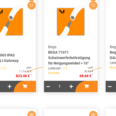
Bega
Beg
BEGA 71071
Beg
065 IPAS
Scheinwerferbefestigung
DAL
LI-Gateway
für Neigungswinkel > 10°
Liefe
Woc
UVP:
UVP:
 :
1-2
Lieferzeit :
1-2
1.114,32 €
92,94 €
Wochen
*
*
823,48 €
68,68 €