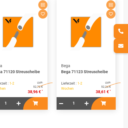
a
Bega
a 71120 Streuscheibe
Bega 71123 Streuscheibe
UVP:
UVP:
rzeit :
1-2
Lieferzeit :
1-2
52,72 €
52,24 €
hen
Wochen
*
*
38,96 €
38,61 €