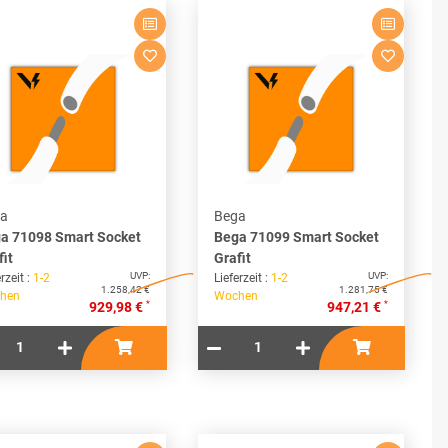
a
Bega
a 71098 Smart Socket
Bega 71099 Smart Socket
fit
Grafit
UVP:
UVP:
rzeit :
1-2
Lieferzeit :
1-2
1.258,42 €
1.281,75 €
hen
Wochen
*
*
929,98 €
947,21 €