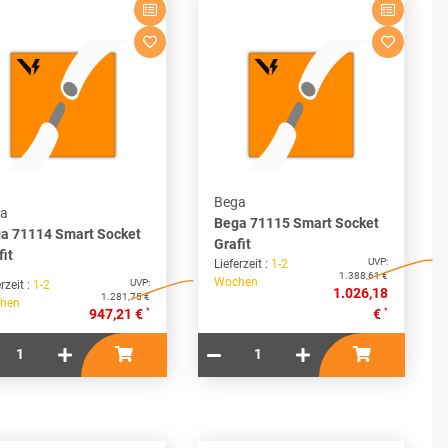
Bega
a
Bega 71115 Smart Socket
a 71114 Smart Socket
Grafit
fit
UVP:
Lieferzeit :
1-2
1.388,61 €
Wochen
UVP:
rzeit :
1-2
1.026,18
1.281,75 €
hen
*
*
947,21 €
€