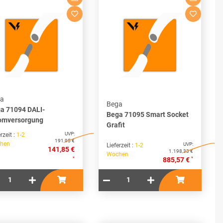
a
Bega
a 71094 DALI-
Bega 71095 Smart Socket
omversorgung
Grafit
UVP:
rzeit :
1-2
191,95 €
hen
UVP:
Lieferzeit :
1-2
141,85 €
1.198,33 €
Wochen
*
*
885,57 €