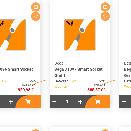
Bega
Beg
096 Smart Socket
Bega 71097 Smart Socket
Beg
Grafit
Gra
UVP:
UVP:
 :
1-2
Lieferzeit :
1-2
Liefe
1.258,42 €
1.198,33 €
Wochen
Woc
*
*
929,98 €
885,57 €