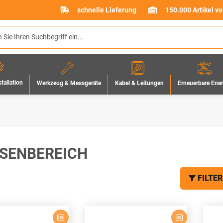
schnelle Lieferung
150.000 Artikel v
stallation
Werkzeug & Messgeräte
Erneuerbare Ene
Kabel & Leitungen
SENBEREICH
FILTER