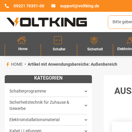
09221 70351-00
support@voltking.de
Home
Elektroin
Sicherheit
Schalter
HOME
Artikel mit Anwendungsbereiche: Außenbereich
KATEGORIEN
AUS
Schalterprogramme
Sicherheitstechnik für Zuhause &
Gewerbe
Elektroinstallationsmaterial
Kabel / Leitungen