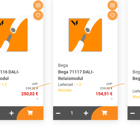
Bega
116 DALI-
Bega 71117 DALI-
Beg
odul
Relaismodul
Beg
UVP:
UVP:
 :
1-2
Lieferzeit :
1-2
338,32 €
209,08 €
Wochen
Liefe
250,02 €
154,51 €
Woc
*
*