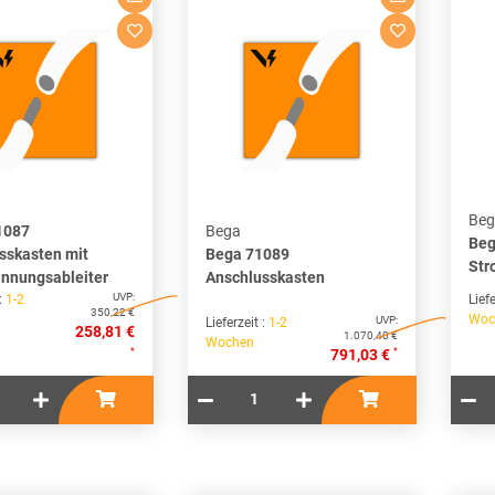
Beg
1087
Bega
Beg
sskasten mit
Bega 71089
Str
nnungsableiter
Anschlusskasten
UVP:
 :
1-2
Liefe
350,22 €
Woc
UVP:
Lieferzeit :
1-2
258,81 €
1.070,40 €
Wochen
*
*
791,03 €