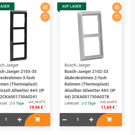
LAGER
AUF LAGER
ch-Jaeger
Busch-Jaeger
ch-Jaeger 2103-35
Busch-Jaeger 2102-33
eckrahmen 3-fach
Abdeckrahmen 2-fach
men (Thermoplast)
Rahmen (Thermoplast)
hrazit Allwetter 44® (IP
Alusilber Allwetter 44® (IP
 2CKA001730A0241
44) 2CKA001730A0278
UVP:
38,37 €
UVP:
22,49 €
rzeit :
2-3 Tage
Lieferzeit :
2-3 Tage
*
*
19,94 €
11,69 €