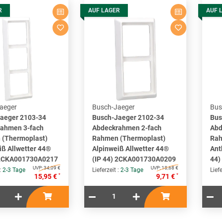
R
AUF LAGER
AUF 
aeger
Busch-Jaeger
Bus
aeger 2103-34
Busch-Jaeger 2102-34
Bus
ahmen 3-fach
Abdeckrahmen 2-fach
Abd
(Thermoplast)
Rahmen (Thermoplast)
Rah
iß Allwetter 44®
Alpinweiß Allwetter 44®
Ant
 2CKA001730A0217
(IP 44) 2CKA001730A0209
44)
UVP:
34,09 €
UVP:
18,68 €
 :
2-3 Tage
Lieferzeit :
2-3 Tage
Liefe
*
*
15,95 €
9,71 €