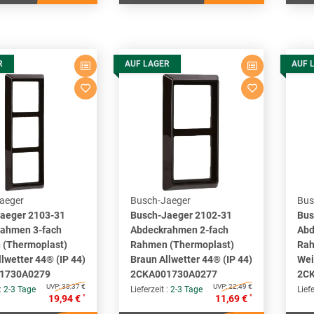
R
AUF LAGER
AUF 
aeger
Busch-Jaeger
Bus
aeger 2103-31
Busch-Jaeger 2102-31
Bus
ahmen 3-fach
Abdeckrahmen 2-fach
Abd
(Thermoplast)
Rahmen (Thermoplast)
Rah
lwetter 44® (IP 44)
Braun Allwetter 44® (IP 44)
Wei
1730A0279
2CKA001730A0277
2C
UVP:
38,37 €
UVP:
22,49 €
 :
2-3 Tage
Lieferzeit :
2-3 Tage
Liefe
*
*
19,94 €
11,69 €