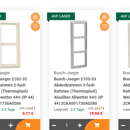
R
AUF LAGER
AUF 
aeger
Busch-Jaeger
Bus
aeger 2102-32
Busch-Jaeger 2103-33
Bus
ahmen 2-fach
Abdeckrahmen 3-fach
Abd
(Thermoplast)
Rahmen (Thermoplast)
Rah
wetter 44® (IP 44)
Alusilber Allwetter 44® (IP
Wei
1730A0266
44) 2CKA001730A0280
2C
UVP:
18,68 €
UVP:
38,37 €
 :
2-3 Tage
Lieferzeit :
2-3 Tage
Liefe
*
*
9,71 €
19,94 €