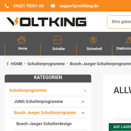
09221 70351-00
support@voltking.de
Home
Elektroin
Sicherheit
Schalter
HOME
Schalterprogramme
Busch-Jaeger Schalterprogram
KATEGORIEN
ALL
Schalterprogramme
JUNG Schalterprogramme
Busch-Jaeger Schalterprogramm
Busch-Jaeger Schalterdesign
AUF LAGE