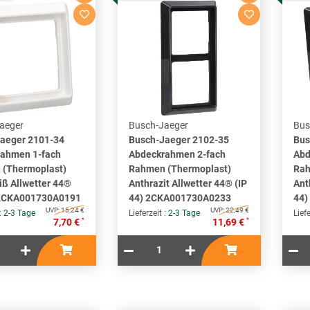
aeger
Busch-Jaeger
Bus
aeger 2101-34
Busch-Jaeger 2102-35
Bus
ahmen 1-fach
Abdeckrahmen 2-fach
Abd
(Thermoplast)
Rahmen (Thermoplast)
Rah
iß Allwetter 44®
Anthrazit Allwetter 44® (IP
Ant
 2CKA001730A0191
44) 2CKA001730A0233
44)
UVP:
15,24 €
UVP:
22,49 €
 :
2-3 Tage
Lieferzeit :
2-3 Tage
Liefe
*
*
7,70 €
11,69 €