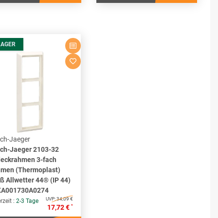
LAGER
ch-Jaeger
ch-Jaeger 2103-32
eckrahmen 3-fach
men (Thermoplast)
ß Allwetter 44® (IP 44)
KA001730A0274
UVP:
34,09 €
rzeit :
2-3 Tage
*
17,72 €