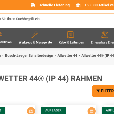
schnelle Lieferung
150.000 Artikel v
stallation
Werkzeug & Messgeräte
Erneuerbare Ene
Kabel & Leitungen
m
Busch-Jaeger Schalterdesign
Allwetter 44
Allwetter 44® (IP 
WETTER 44® (IP 44) RAHMEN
FILTER
R
AUF LAGER
AUF 