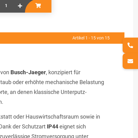
Artikel 1 - 15 von 15
m von
Busch-Jaeger
, konzipiert für
, Staub oder erhöhte mechanische Belastung
zorte, an denen klassische Unterputz-
n.
kstatt oder Hauswirtschaftsraum sowie in
Dank der Schutzart
IP44
eignet sich
t zuverlässige Stromversorgung unter