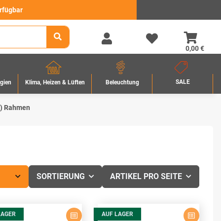
erfügbar
0,00 €
SALE
rgien
Beleuchtung
Klima, Heizen & Lüften
44) Rahmen
SORTIERUNG
ARTIKEL PRO SEITE
LAGER
AUF LAGER