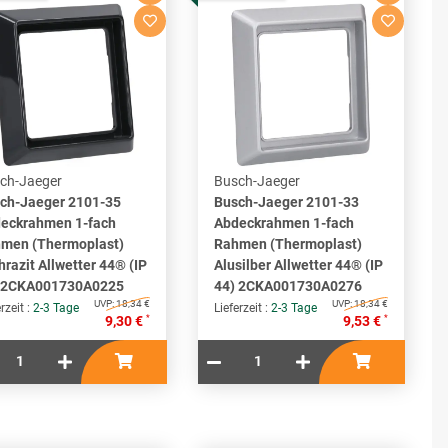
ch-Jaeger
Busch-Jaeger
ch-Jaeger 2101-35
Busch-Jaeger 2101-33
eckrahmen 1-fach
Abdeckrahmen 1-fach
men (Thermoplast)
Rahmen (Thermoplast)
hrazit Allwetter 44® (IP
Alusilber Allwetter 44® (IP
 2CKA001730A0225
44) 2CKA001730A0276
UVP:
18,34 €
UVP:
18,34 €
rzeit :
2-3 Tage
Lieferzeit :
2-3 Tage
*
*
9,30 €
9,53 €