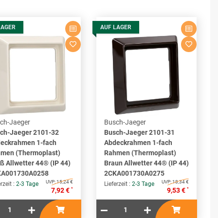
LAGER
AUF LAGER
ch-Jaeger
Busch-Jaeger
ch-Jaeger 2101-32
Busch-Jaeger 2101-31
eckrahmen 1-fach
Abdeckrahmen 1-fach
men (Thermoplast)
Rahmen (Thermoplast)
ß Allwetter 44® (IP 44)
Braun Allwetter 44® (IP 44)
KA001730A0258
2CKA001730A0275
UVP:
15,24 €
UVP:
18,34 €
rzeit :
2-3 Tage
Lieferzeit :
2-3 Tage
*
*
7,92 €
9,53 €