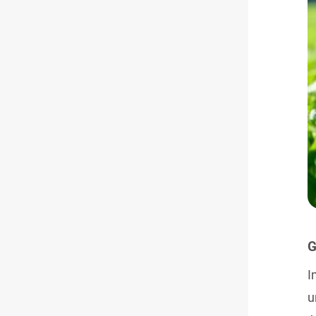
G
I
u