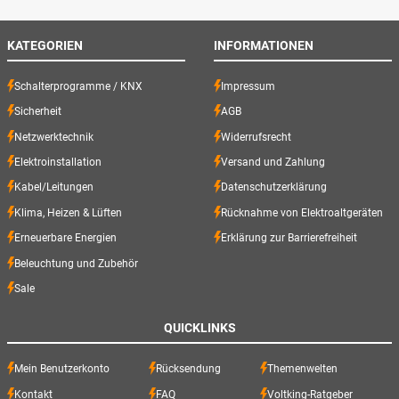
KATEGORIEN
INFORMATIONEN
Schalterprogramme / KNX
Impressum
Sicherheit
AGB
Netzwerktechnik
Widerrufsrecht
Elektroinstallation
Versand und Zahlung
Kabel/Leitungen
Datenschutzerklärung
Klima, Heizen & Lüften
Rücknahme von Elektroaltgeräten
Erneuerbare Energien
Erklärung zur Barrierefreiheit
Beleuchtung und Zubehör
Sale
QUICKLINKS
Mein Benutzerkonto
Rücksendung
Themenwelten
Kontakt
FAQ
Voltking-Ratgeber