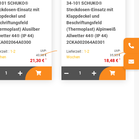
-101 SCHUKO®
34-101 SCHUKO®
ckdosen-Einsatz mit
Steckdosen-Einsatz mit
ppdeckel und
Klappdeckel und
chriftungsfeld
Beschriftungsfeld
ermoplast) Alusilber
(Thermoplast) Alpinweiß
wetter 44® (IP 44)
Allwetter 44® (IP 44)
KA002064A0300
2CKA002064A0301
UVP:
UVP:
rzeit :
1-2
Lieferzeit :
1-2
40,98 €
35,55 €
hen
Wochen
*
*
21,30 €
18,48 €