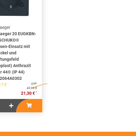
aeger
Jaeger 20 EUGKBN-
 SCHUKO®
sen-Einsatz mit
ckel und
ftungsfeld
plast) Anthrazit
r 44® (IP 44)
2064A0302
UVP:
 :
1-2
40,98 €
*
21,30 €