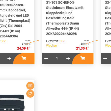
31-101 SCHUKO®
33
® Steckdosen-
Steckdosen-Einsatz mit
Ste
mit Klappdeckel,
Klappdeckel und
Kla
ftungsfeld und LED
Beschriftungsfeld
Bes
licht (Thermoplast)
(Thermoplast) Braun
(Th
(Zsv) Ral 2004
Allwetter 44® (IP 44)
All
r 44® (IP 44)
2CKA002064A0298
2C
2064A0304
UVP:
UVP:
 :
1-2
Lieferzeit :
1-2
Liefe
47,31 €
40,98 €
Wochen
Woc
*
*
24,59 €
21,30 €