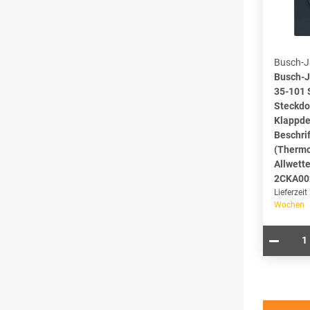
Busch-J
Busch-
35-101
Steckdo
Klappde
Beschri
(Thermo
Allwette
2CKA00
Lieferzeit
Wochen