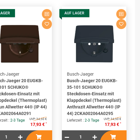
LAGER
AUF LAGER
ch-Jaeger
Busch-Jaeger
ch-Jaeger 20 EUGKB-
Busch-Jaeger 20 EUGKB-
-101 SCHUKO®
35-101 SCHUKO®
ckdosen-Einsatz mit
Steckdosen-Einsatz mit
ppdeckel (Thermoplast)
Klappdeckel (Thermoplast)
un Allwetter 44® (IP 44)
Anthrazit Allwetter 44® (IP
KA002064A0291
44) 2CKA002064A0295
UVP:
34,50 €
UVP:
34,50 €
rzeit :
2-3 Tage
Lieferzeit :
2-3 Tage
*
*
17,93 €
17,93 €