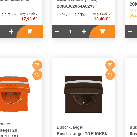
2C
2CKA002064A0299
Liefe
UVP:
34,50 €
UVP:
35,55 €
 :
2-3 Tage
Lieferzeit :
2-3 Tage
Woc
*
*
17,93 €
18,48 €
aeger
Busch-Jaeger
Bus
aeger 20
Busch-Jaeger 20 EUGKBN-
Bus
N-14-101