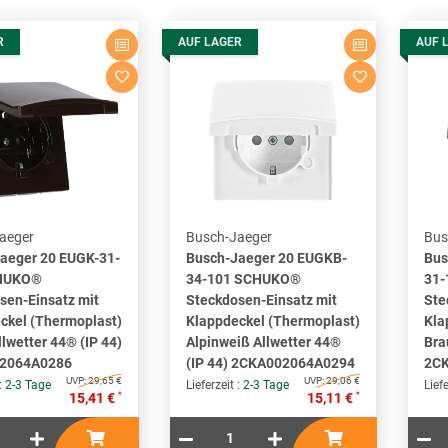
R
AUF LAGER
AUF 
aeger
Busch-Jaeger
Bus
aeger 20 EUGK-31-
Busch-Jaeger 20 EUGKB-
Bus
HUKO®
34-101 SCHUKO®
31
sen-Einsatz mit
Steckdosen-Einsatz mit
Ste
ckel (Thermoplast)
Klappdeckel (Thermoplast)
Kla
lwetter 44® (IP 44)
Alpinweiß Allwetter 44®
Bra
2064A0286
(IP 44) 2CKA002064A0294
2C
UVP:
29,65 €
UVP:
29,06 €
 :
2-3 Tage
Lieferzeit :
2-3 Tage
Liefe
*
*
15,41 €
15,11 €