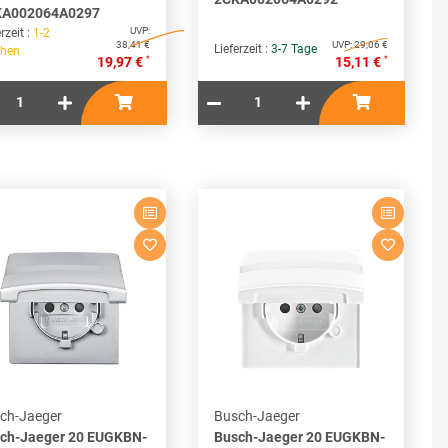
KA002064A0297
UVP:
rzeit :
1-2
38,41 €
UVP:
29,06 €
Lieferzeit :
3-7 Tage
hen
*
*
19,97 €
15,11 €
ch-Jaeger
Busch-Jaeger
ch-Jaeger 20 EUGKBN-
Busch-Jaeger 20 EUGKBN-