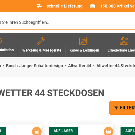
schnelle Lieferung
150.000 Artikel v
stallation
Werkzeug & Messgeräte
Erneuerbare Ene
Kabel & Leitungen
m
Busch-Jaeger Schalterdesign
Allwetter 44
Allwetter 44 Steck
WETTER 44 STECKDOSEN
FILTER
R
AUF LAGER
AUF 