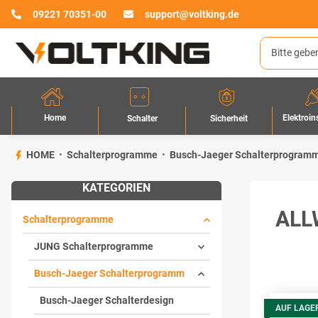
09221 70351-00
support@voltking.de
Home
Elektroin
Sicherheit
Schalter
HOME
Schalterprogramme
Busch-Jaeger Schalterprogram
KATEGORIEN
ALL
Schalterprogramme
JUNG Schalterprogramme
Busch-Jaeger Schalterprogramm
Busch-Jaeger Schalterdesign
AUF LAGE