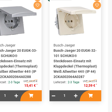
ch-Jaeger
Busch-Jaeger
ch-Jaeger 20 EUGK-33-
Busch-Jaeger 20 EUGK-32-
1 SCHUKO®
101 SCHUKO®
ckdosen-Einsatz mit
Steckdosen-Einsatz mit
ppdeckel (Thermoplast)
Klappdeckel (Thermoplast)
silber Allwetter 44® (IP
Weiß Allwetter 44® (IP 44)
 2CKA002064A0288
2CKA002064A0287
UVP:
29,65 €
UVP:
24,22 €
rzeit :
2-3 Tage
Lieferzeit :
2-3 Tage
*
*
15,41 €
12,59 €