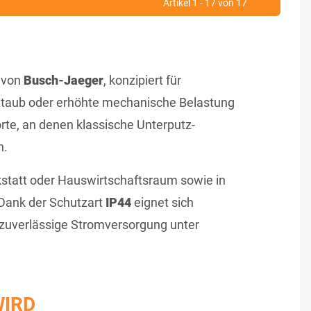
Artikel 1 - 17 von 17
m von
Busch-Jaeger
, konzipiert für
, Staub oder erhöhte mechanische Belastung
zorte, an denen klassische Unterputz-
n.
kstatt oder Hauswirtschaftsraum sowie in
Dank der Schutzart
IP44
eignet sich
t zuverlässige Stromversorgung unter
WIRD