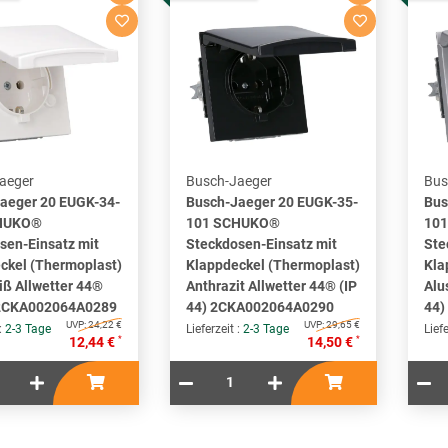
aeger
Busch-Jaeger
Bus
aeger 20 EUGK-34-
Busch-Jaeger 20 EUGK-35-
Bus
HUKO®
101 SCHUKO®
10
sen-Einsatz mit
Steckdosen-Einsatz mit
Ste
ckel (Thermoplast)
Klappdeckel (Thermoplast)
Kla
iß Allwetter 44®
Anthrazit Allwetter 44® (IP
Alu
 2CKA002064A0289
44) 2CKA002064A0290
44)
UVP:
24,22 €
UVP:
29,65 €
 :
2-3 Tage
Lieferzeit :
2-3 Tage
Liefe
*
*
12,44 €
14,50 €