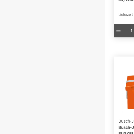
Lieferzeit
Busch-J
Busch-J
EUGKBL