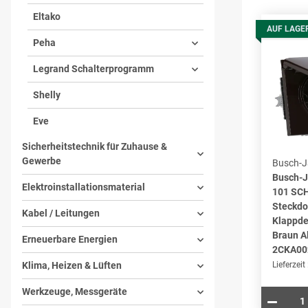
Eltako
AUF LAGE
Peha
Legrand Schalterprogramm
Shelly
Eve
Sicherheitstechnik für Zuhause &
Gewerbe
Busch-J
Busch-J
Elektroinstallationsmaterial
101 SC
Steckdo
Kabel / Leitungen
Klappde
Braun Al
Erneuerbare Energien
2CKA00
Klima, Heizen & Lüften
Lieferzeit
Werkzeuge, Messgeräte