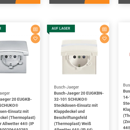
R
AUF LAGER
Bus
Busch-Jaeger
Bus
aeger
Busch-Jaeger 20 EUGKBN-
14
aeger 20 EUGKB-
32-101 SCHUKO®
Ste
 SCHUKO®
Steckdosen-Einsatz mit
Kla
sen-Einsatz mit
Klappdeckel und
(Th
ckel (Thermoplast)
Beschriftungsfeld
(Zs
r Allwetter 44® (IP
(Thermoplast) Weiß
44®
KA002064A0293
Allwetter 44® (IP 44)