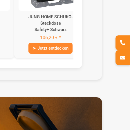
JUNG HOME SCHUKO-
JUNG HOME Ste
Steckdose
Graphitschwa
Safety+ Schwarz
114,65 €
106,20 € *
➤ Jetzt ent
➤ Jetzt entdecken