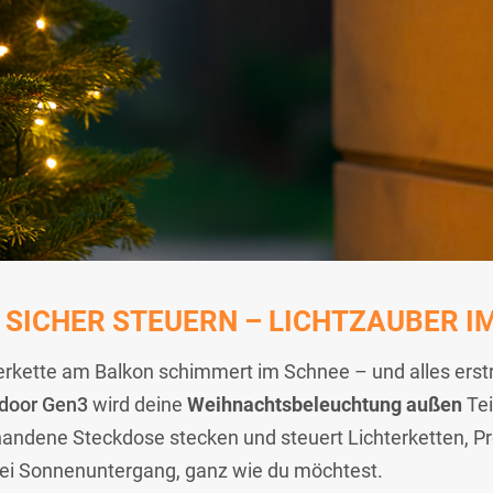
ICHER STEUERN – LICHTZAUBER IM
chterkette am Balkon schimmert im Schnee – und alles ers
tdoor Gen3
wird deine
Weihnachtsbeleuchtung außen
Tei
orhandene Steckdose stecken und steuert Lichterketten, P
bei Sonnenuntergang, ganz wie du möchtest.