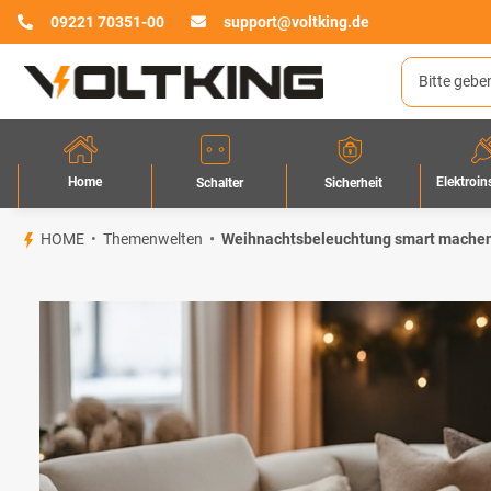
09221 70351-00
support@voltking.de
Home
Elektroin
Sicherheit
Schalter
HOME
Themenwelten
Weihnachtsbeleuchtung smart mache