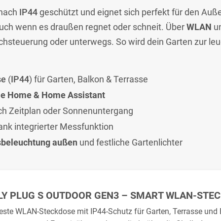
 nach
IP44
geschützt und eignet sich perfekt für den Au
 auch wenn es draußen regnet oder schneit. Über
WLAN
un
achsteuerung oder unterwegs. So wird dein Garten zur le
se
(
IP44
) für Garten, Balkon & Terrasse
le Home & Home Assistant
ch Zeitplan oder Sonnenuntergang
ank integrierter Messfunktion
sbeleuchtung außen
und festliche Gartenlichter
LY PLUG S OUTDOOR GEN3 – SMART WLAN-STE
este WLAN-Steckdose mit IP44-Schutz für Garten, Terrasse und 