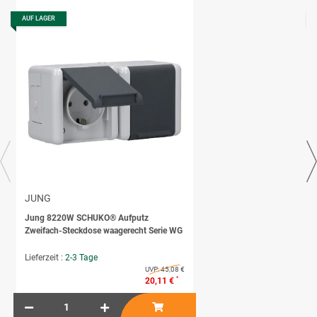
AUF LAGER
JUNG
Jung 8220W SCHUKO® Aufputz
Zweifach-Steckdose waagerecht Serie WG
Lieferzeit :
2-3 Tage
UVP:
45,08 €
*
20,11 €