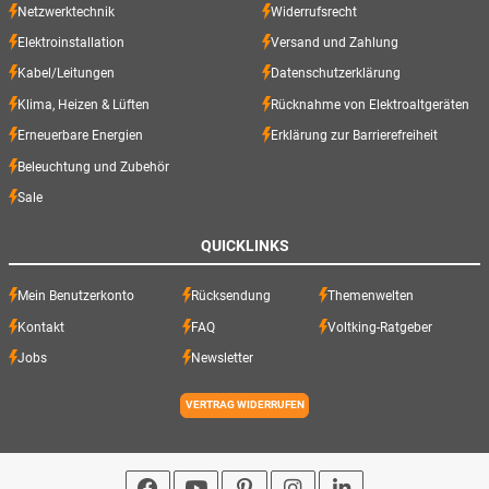
Netzwerktechnik
Widerrufsrecht
Elektroinstallation
Versand und Zahlung
Kabel/Leitungen
Datenschutzerklärung
Klima, Heizen & Lüften
Rücknahme von Elektroaltgeräten
Erneuerbare Energien
Erklärung zur Barrierefreiheit
Beleuchtung und Zubehör
Sale
QUICKLINKS
Mein Benutzerkonto
Rücksendung
Themenwelten
Kontakt
FAQ
Voltking-Ratgeber
Jobs
Newsletter
VERTRAG WIDERRUFEN