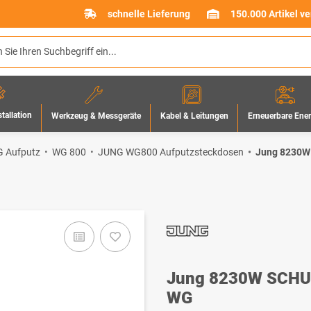
schnelle Lieferung
150.000 Artikel v
stallation
Werkzeug & Messgeräte
Erneuerbare Ene
Kabel & Leitungen
 Aufputz
WG 800
JUNG WG800 Aufputzsteckdosen
Jung 8230W
Jung 8230W SCHUK
WG