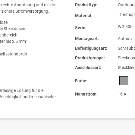
erechte Anordnung und die drei
Produkttyp:
Outdoors
d sichere Stromversorgung.
Thermopl
Material:
dose
WG 800
Serie:
ei Steckdosen
enbereich
Montageart:
Aufputz
ter bis 2,5 mm²
Befestigungsart:
Schraubb
rheitsstandards
Produktgruppe:
Steckdos
Anschlussart:
Steckkl
Farbe:
lässige Lösung für die
Nennstrom:
16 A
Feuchtigkeit und mechanische