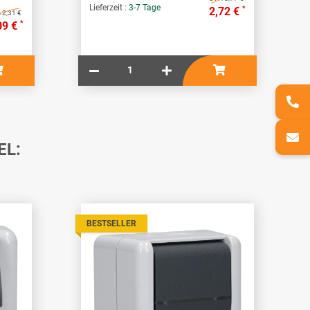
Lieferzeit :
3-7 Tage
*
2,72 €
:
2,31 €
*
09 €
EL:
BESTSELLER