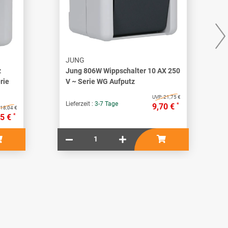
JUNG
z
Jung 806W Wippschalter 10 AX 250
rie
V ~ Serie WG Aufputz
UVP:
21,75 €
Lieferzeit :
3-7 Tage
*
9,70 €
18,04 €
*
05 €