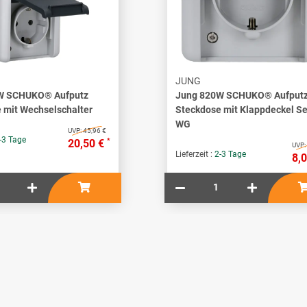
JUNG
W SCHUKO® Aufputz
Jung 820W SCHUKO® Aufput
 mit Wechselschalter
Steckdose mit Klappdeckel Se
WG
UVP:
45,96 €
-3 Tage
*
20,50 €
UVP:
Lieferzeit :
2-3 Tage
8,