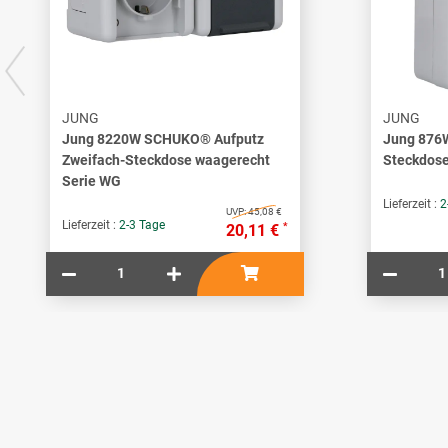
JUNG
JUNG
Jung 8220W SCHUKO® Aufputz
Jung 876
Zweifach-Steckdose waagerecht
Steckdose
Serie WG
Lieferzeit :
2
UVP:
45,08 €
Lieferzeit :
2-3 Tage
*
20,11 €