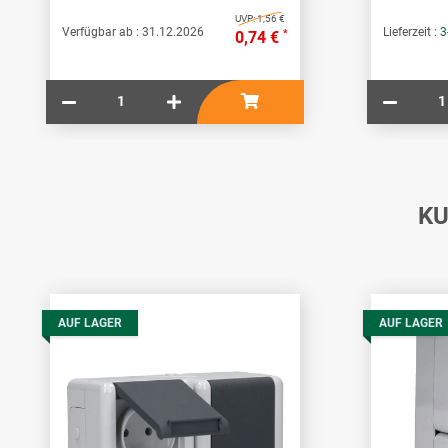
UVP:
1,56 €
Verfügbar ab :
31.12.2026
Lieferzeit :
3
*
0,74 €
KU
AUF LAGER
AUF LAGER