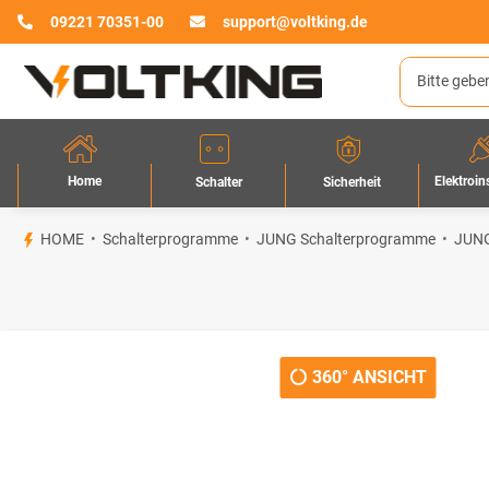
09221 70351-00
support@voltking.de
Home
Elektroin
Sicherheit
Schalter
HOME
Schalterprogramme
JUNG Schalterprogramme
JUNG
360° ANSICHT