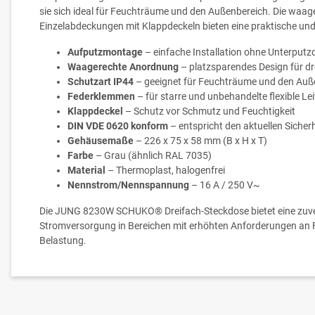
sie sich ideal für Feuchträume und den Außenbereich. Die waag
Einzelabdeckungen mit Klappdeckeln bieten eine praktische un
Aufputzmontage
– einfache Installation ohne Unterputz
Waagerechte Anordnung
– platzsparendes Design für dr
Schutzart IP44
– geeignet für Feuchträume und den Auß
Federklemmen
– für starre und unbehandelte flexible Lei
Klappdeckel
– Schutz vor Schmutz und Feuchtigkeit
DIN VDE 0620 konform
– entspricht den aktuellen Siche
Gehäusemaße
– 226 x 75 x 58 mm (B x H x T)
Farbe
– Grau (ähnlich RAL 7035)
Material
– Thermoplast, halogenfrei
Nennstrom/Nennspannung
– 16 A / 250 V~
Die JUNG 8230W SCHUKO® Dreifach-Steckdose bietet eine zuver
Stromversorgung in Bereichen mit erhöhten Anforderungen an 
Belastung.