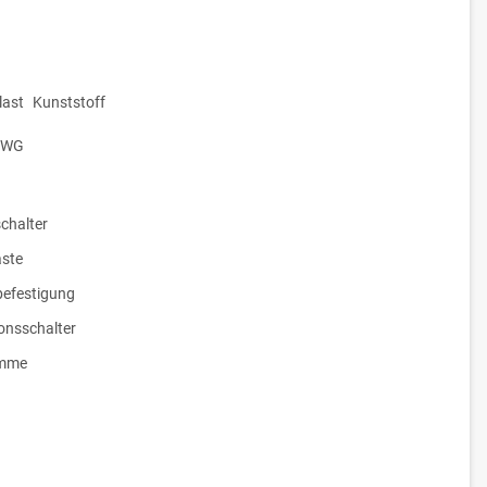
ast
Kunststoff
WG
chalter
ste
efestigung
ionsschalter
emme