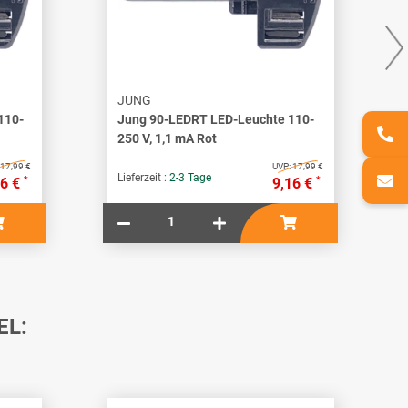
JUNG
110-
Jung 90-LEDRT LED-Leuchte 110-
250 V, 1,1 mA Rot
17,99 €
UVP:
17,99 €
Lieferzeit :
2-3 Tage
*
*
16 €
9,16 €
EL: