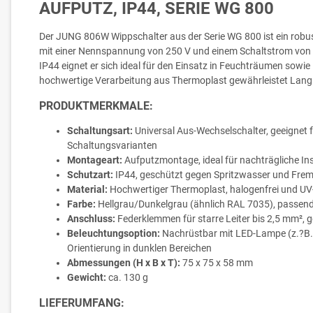
AUFPUTZ, IP44, SERIE WG 800
Der JUNG 806W Wippschalter aus der Serie WG 800 ist ein robu
mit einer Nennspannung von 250 V und einem Schaltstrom von 
IP44 eignet er sich ideal für den Einsatz in Feuchträumen sowie
hochwertige Verarbeitung aus Thermoplast gewährleistet Langle
PRODUKTMERKMALE:
Schaltungsart:
Universal Aus-Wechselschalter, geeignet 
Schaltungsvarianten
Montageart:
Aufputzmontage, ideal für nachträgliche Ins
Schutzart:
IP44, geschützt gegen Spritzwasser und Fre
Material:
Hochwertiger Thermoplast, halogenfrei und UV
Farbe:
Hellgrau/Dunkelgrau (ähnlich RAL 7035), passend
Anschluss:
Federklemmen für starre Leiter bis 2,5 mm²
Beleuchtungsoption:
Nachrüstbar mit LED-Lampe (z.?B. A
Orientierung in dunklen Bereichen
Abmessungen (H x B x T):
75 x 75 x 58 mm
Gewicht:
ca. 130 g
LIEFERUMFANG: