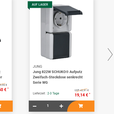
AUF LAGER
JUNG
z
Jung 822W SCHUKO® Aufputz
er
Zweifach-Steckdose senkrecht
Serie WG
5,96 €
*
50 €
UVP:
42,91 €
Lieferzeit :
2-3 Tage
*
19,14 €