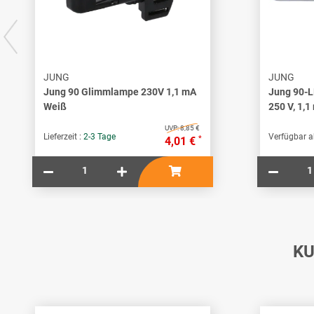
JUNG
JUNG
Jung 90 Glimmlampe 230V 1,1 mA
Jung 90-L
Weiß
250 V, 1,1
UVP:
8,85 €
Lieferzeit :
2-3 Tage
Verfügbar a
*
4,01 €
KU