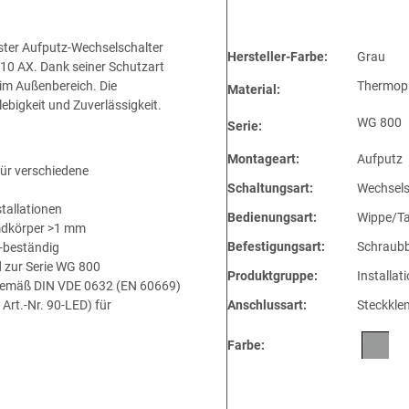
ster Aufputz-Wechselschalter
Hersteller-Farbe:
Grau
10 AX. Dank seiner Schutzart
 im Außenbereich. Die
Thermopl
Material:
bigkeit und Zuverlässigkeit.
WG 800
Serie:
Montageart:
Aufputz
für verschiedene
Schaltungsart:
Wechsels
tallationen
Bedienungsart:
Wippe/Ta
mdkörper >1 mm
Befestigungsart:
Schraubb
-beständig
 zur Serie WG 800
Produktgruppe:
Installat
, gemäß DIN VDE 0632 (EN 60669)
rt.-Nr. 90-LED) für
Anschlussart:
Steckkl
Farbe: