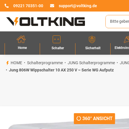
09221 70351-00
support@voltking.de
Home
Elektroin
Sicherheit
Schalter
HOME
Schalterprogramme
JUNG Schalterprogramme
JUNG
Jung 806W Wippschalter 10 AX 250 V ~ Serie WG Aufputz
360° ANSICHT