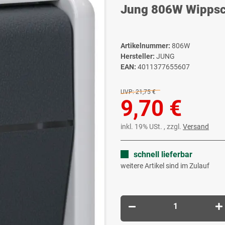
Jung 806W Wippsch
Artikelnummer:
806W
Hersteller:
JUNG
EAN:
4011377655607
UVP:
21,75 €
9,70 €
inkl. 19% USt. , zzgl.
Versand
schnell lieferbar
weitere Artikel sind im Zulauf