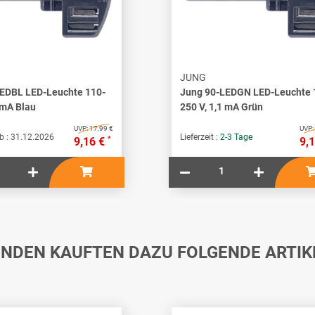
JUNG
EDBL LED-Leuchte 110-
Jung 90-LEDGN LED-Leuchte 
 mA Blau
250 V, 1,1 mA Grün
UVP:
17,99 €
UVP:
b :
31.12.2026
Lieferzeit :
2-3 Tage
*
9,16 €
9,
NDEN KAUFTEN DAZU FOLGENDE ARTIK