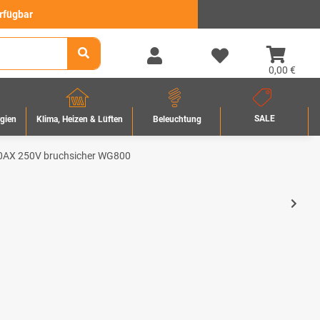
erfügbar
0,00 €
SALE
rgien
Beleuchtung
Klima, Heizen & Lüften
10AX 250V bruchsicher WG800