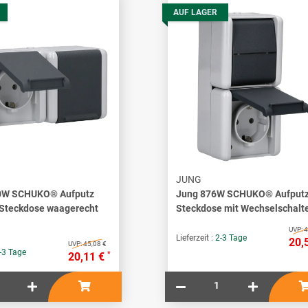
AUF LAGER
JUNG
0W SCHUKO® Aufputz
Jung 876W SCHUKO® Aufput
Steckdose waagerecht
Steckdose mit Wechselschalt
UVP:
4
Lieferzeit :
2-3 Tage
20,
UVP:
45,08 €
-3 Tage
*
20,11 €