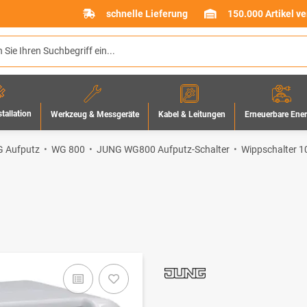
schnelle Lieferung
150.000 Artikel v
stallation
Werkzeug & Messgeräte
Erneuerbare Ene
Kabel & Leitungen
 Aufputz
WG 800
JUNG WG800 Aufputz-Schalter
Wippschalter 