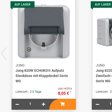
AUF LAGER
AUF LAGER
JUNG
JUNG
Jung 820W SCHUKO® Aufputz
Jung 822
Steckdose mit Klappdeckel Serie
Zweifach-
WG
Serie WG
UVP:
18,04 €
Lieferzeit :
2-3 Tage
Lieferzeit :
2
*
8,05 €