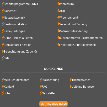
Schalterprogramme / KNX
Impressum
Sicherheit
AGB
Netzwerktechnik
Widerrufsrecht
Elektroinstallation
Versand und Zahlung
Kabel/Leitungen
Datenschutzerklärung
Klima, Heizen & Lüften
Rücknahme von Elektroaltgeräten
Erneuerbare Energien
Erklärung zur Barrierefreiheit
Beleuchtung und Zubehör
Sale
QUICKLINKS
Mein Benutzerkonto
Rücksendung
Themenwelten
Kontakt
FAQ
Voltking-Ratgeber
Jobs
Newsletter
VERTRAG WIDERRUFEN