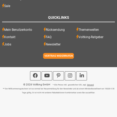
Sale
QUICKLINKS
Mein Benutzerkonto
Rücksendung
Themenwelten
Kontakt
FAQ
Voltking-Ratgeber
Jobs
Newsletter
VERTRAG WIDERRUFEN
© 2026 Voltking GmbH
* Alle Preise inkl. gesetzlicher USt., zzgl.
Versand
** Der Willkommensgutschein ist nur einmal bei Neuanmeldung für den Newsletter und ab einem Mindestbestellwert von 100,00 € 30
Tage gültig. Er ist nicht mit anderen Rabattaktionen kombinierbar sowie Bar auszahlbar.