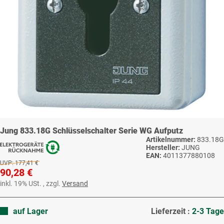
Jung 833.18G Schlüsselschalter Serie WG Aufputz
Artikelnummer:
833.18G
Hersteller:
JUNG
EAN:
4011377880108
UVP:
177,41 €
90,28 €
inkl. 19% USt. , zzgl.
Versand
auf Lager
Lieferzeit :
2-3 Tage