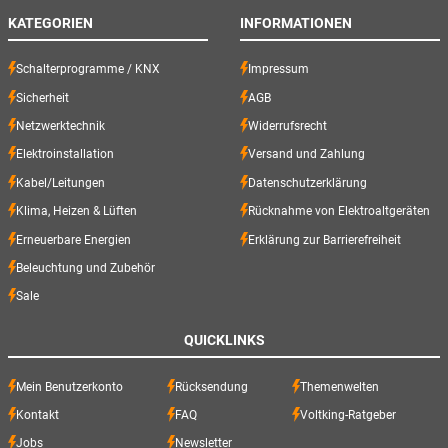
KATEGORIEN
INFORMATIONEN
Schalterprogramme / KNX
Impressum
Sicherheit
AGB
Netzwerktechnik
Widerrufsrecht
Elektroinstallation
Versand und Zahlung
Kabel/Leitungen
Datenschutzerklärung
Klima, Heizen & Lüften
Rücknahme von Elektroaltgeräten
Erneuerbare Energien
Erklärung zur Barrierefreiheit
Beleuchtung und Zubehör
Sale
QUICKLINKS
Mein Benutzerkonto
Rücksendung
Themenwelten
Kontakt
FAQ
Voltking-Ratgeber
Jobs
Newsletter