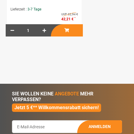
Lieferzeit :
3-7 Tage
UVP:
82,94 €
*
42,21 €
SIE WOLLEN KEINE
ANGEBOTE
MEHR
VERPASSEN?
Jetzt 5 €** Willkommensrabatt sichern!
ANMELDEN