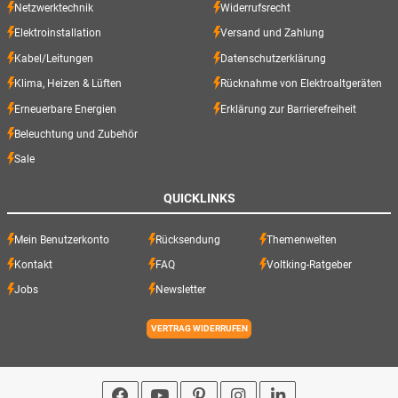
Netzwerktechnik
Widerrufsrecht
Elektroinstallation
Versand und Zahlung
Kabel/Leitungen
Datenschutzerklärung
Klima, Heizen & Lüften
Rücknahme von Elektroaltgeräten
Erneuerbare Energien
Erklärung zur Barrierefreiheit
Beleuchtung und Zubehör
Sale
QUICKLINKS
Mein Benutzerkonto
Rücksendung
Themenwelten
Kontakt
FAQ
Voltking-Ratgeber
Jobs
Newsletter
VERTRAG WIDERRUFEN