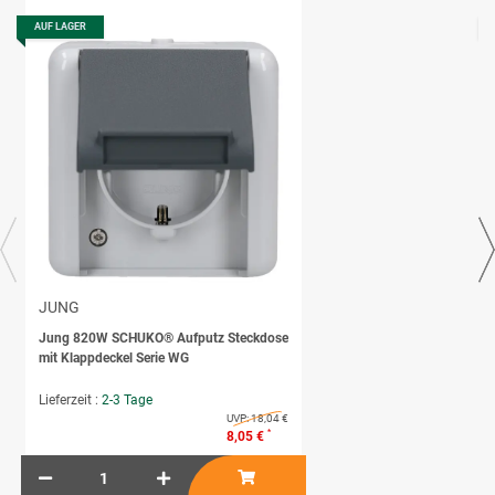
AUF LAGER
JUNG
Jung 820W SCHUKO® Aufputz Steckdose
mit Klappdeckel Serie WG
Lieferzeit :
2-3 Tage
UVP:
18,04 €
*
8,05 €