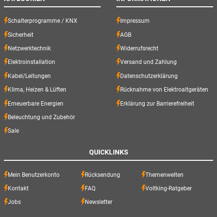
Schalterprogramme / KNX
Impressum
Sicherheit
AGB
Netzwerktechnik
Widerrufsrecht
Elektroinstallation
Versand und Zahlung
Kabel/Leitungen
Datenschutzerklärung
Klima, Heizen & Lüften
Rücknahme von Elektroaltgeräten
Erneuerbare Energien
Erklärung zur Barrierefreiheit
Beleuchtung und Zubehör
Sale
QUICKLINKS
Mein Benutzerkonto
Rücksendung
Themenwelten
Kontakt
FAQ
Voltking-Ratgeber
Jobs
Newsletter