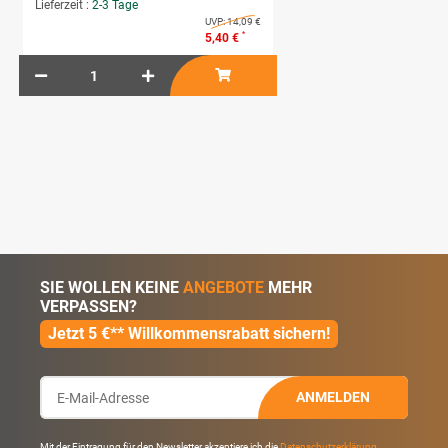
Lieferzeit :
2-3 Tage
UVP:
14,09 €
*
5,40 €
SIE WOLLEN KEINE
ANGEBOTE
MEHR
VERPASSEN?
Jetzt 5 €** Willkommensrabatt sichern!
ANMELDEN
Mit der Eintragung für den Newsletter akzeptiere ich die
Datenschutzerklärung
.