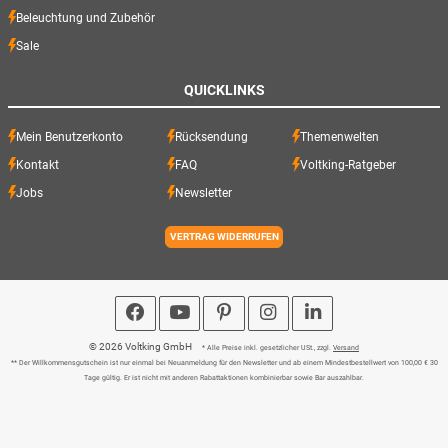
Beleuchtung und Zubehör
Sale
QUICKLINKS
Mein Benutzerkonto
Rücksendung
Themenwelten
Kontakt
FAQ
Voltking-Ratgeber
Jobs
Newsletter
VERTRAG WIDERRUFEN
© 2026 Voltking GmbH
* Alle Preise inkl. gesetzlicher USt., zzgl.
Versand
** Der Willkommensgutschein ist nur einmal bei Neuanmeldung für den Newsletter und ab einem Mindestbestellwert von 100,00 € 30
Tage gültig. Er ist nicht mit anderen Rabattaktionen kombinierbar sowie Bar auszahlbar.