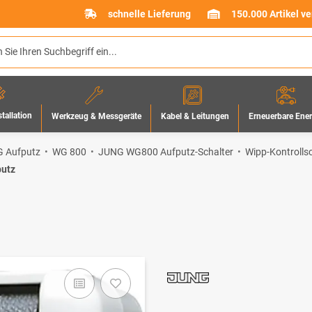
schnelle Lieferung
150.000 Artikel v
stallation
Werkzeug & Messgeräte
Erneuerbare Ene
Kabel & Leitungen
 Aufputz
WG 800
JUNG WG800 Aufputz-Schalter
Wipp-Kontrolls
putz