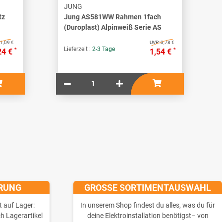
JUNG
tz
Jung AS581WW Rahmen 1fach
(Duroplast) Alpinweiß Serie AS
1,09 €
UVP:
3,78 €
Lieferzeit :
2-3 Tage
*
*
24 €
1,54 €
ERUNG
GROSSE SORTIMENTAUSWAHL
t auf Lager:
In unserem Shop findest du alles, was du für
ch Lagerartikel
deine Elektroinstallation benötigst– von