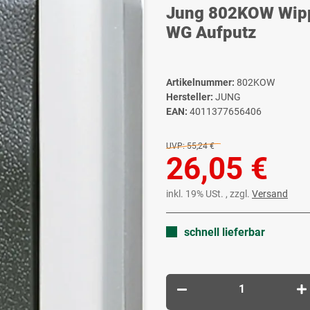
Jung 802KOW Wipp-
WG Aufputz
Artikelnummer:
802KOW
Hersteller:
JUNG
EAN:
4011377656406
UVP:
55,24 €
26,05 €
inkl. 19% USt. , zzgl.
Versand
schnell lieferbar