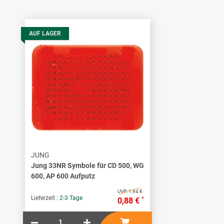
AUF LAGER
JUNG
Jung 33NR Symbole für CD 500, WG
600, AP 600 Aufputz
UVP:
1,94 €
Lieferzeit :
2-3 Tage
*
0,88 €