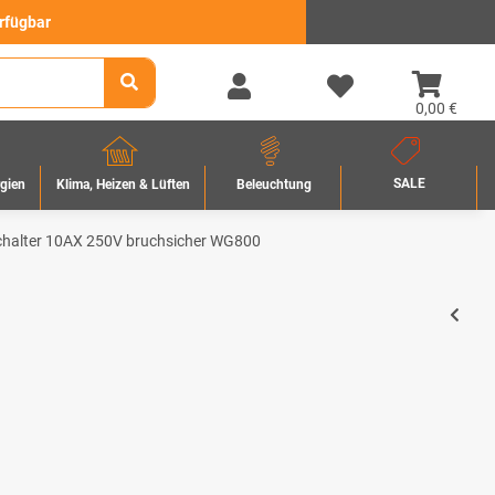
erfügbar
0,00 €
SALE
rgien
Beleuchtung
Klima, Heizen & Lüften
chalter 10AX 250V bruchsicher WG800