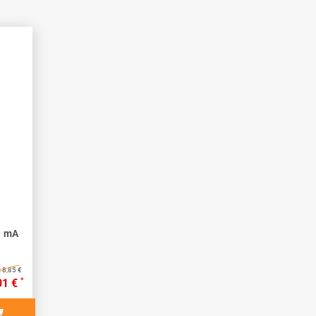
1 mA
:
8,85 €
*
01 €