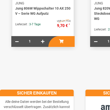
JUNG
JUNG
Jung 806W Wippschalter 10 AX 250
Jung 820
V ~ Serie WG Aufputz
Steckdose
WG
UVP:
21,75 €
Lieferzeit :
3-7 Tage
*
9,70 €
Lieferzeit :
2
SICHER EINKAUFEN
SI
Alle deine Daten werden bei der Bestellung
verschlüsselt übertragen. Zusätzlich kannst