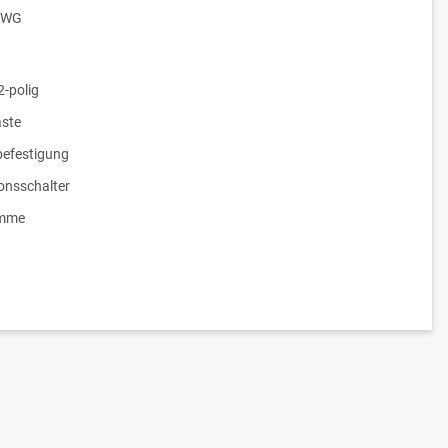
WG
2-polig
ste
efestigung
ionsschalter
emme