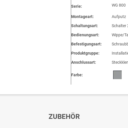
WG 800
Serie:
Montageart:
Aufputz
Schaltungsart:
Schalter 
Bedienungsart:
Wippe/Ta
Befestigungsart:
Schraubb
Produktgruppe:
Installat
Anschlussart:
Steckkl
Farbe:
ZUBEHÖR