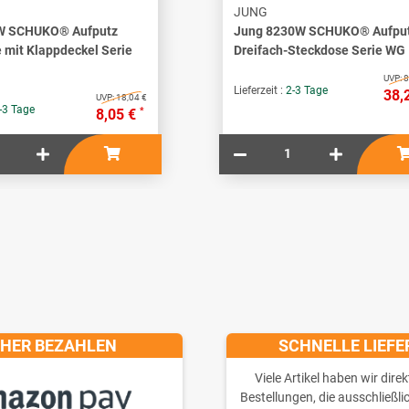
JUNG
W SCHUKO® Aufputz
Jung 8230W SCHUKO® Aufpu
 mit Klappdeckel Serie
Dreifach-Steckdose Serie WG
UVP:
8
Lieferzeit :
2-3 Tage
38,
UVP:
18,04 €
-3 Tage
*
8,05 €
CHER BEZAHLEN
SCHNELLE LIEF
Viele Artikel haben wir direk
Bestellungen, die ausschließli