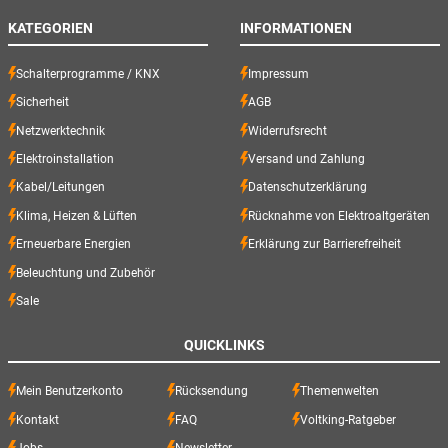
KATEGORIEN
INFORMATIONEN
Schalterprogramme / KNX
Impressum
Sicherheit
AGB
Netzwerktechnik
Widerrufsrecht
Elektroinstallation
Versand und Zahlung
Kabel/Leitungen
Datenschutzerklärung
Klima, Heizen & Lüften
Rücknahme von Elektroaltgeräten
Erneuerbare Energien
Erklärung zur Barrierefreiheit
Beleuchtung und Zubehör
Sale
QUICKLINKS
Mein Benutzerkonto
Rücksendung
Themenwelten
Kontakt
FAQ
Voltking-Ratgeber