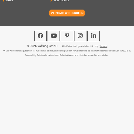
Jobs
Newsletter
VERTRAG WIDERRUFEN
© 2026 Voltking GmbH
* Alle Preise inkl. gesetzlicher USt., zzgl.
Versand
** Der Willkommensgutschein ist nur einmal bei Neuanmeldung für den Newsletter und ab einem Mindestbestellwert von 100,00 € 30
Tage gültig. Er ist nicht mit anderen Rabattaktionen kombinierbar sowie Bar auszahlbar.