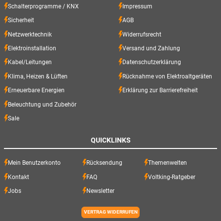
Schalterprogramme / KNX
Impressum
Sicherheit
AGB
Netzwerktechnik
Widerrufsrecht
Elektroinstallation
Versand und Zahlung
Kabel/Leitungen
Datenschutzerklärung
Klima, Heizen & Lüften
Rücknahme von Elektroaltgeräten
Erneuerbare Energien
Erklärung zur Barrierefreiheit
Beleuchtung und Zubehör
Sale
QUICKLINKS
Mein Benutzerkonto
Rücksendung
Themenwelten
Kontakt
FAQ
Voltking-Ratgeber
Jobs
Newsletter
VERTRAG WIDERRUFEN