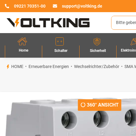
09221 70351-00
support@voltking.de
Home
Elektroin
Sicherheit
Schalter
HOME
Erneuerbare Energien
Wechselrichter/Zubehör
SMA W
360° ANSICHT