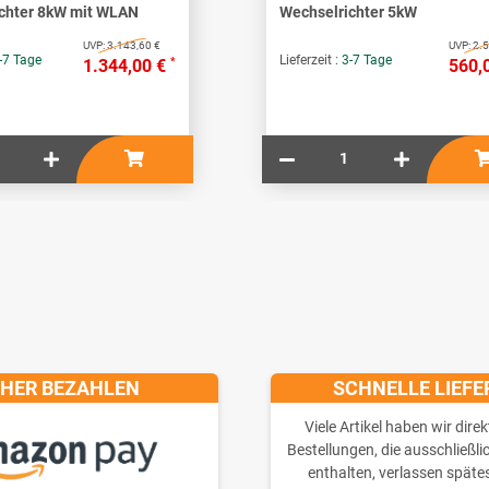
chter 8kW mit WLAN
Wechselrichter 5kW
UVP:
3.143,60 €
UVP:
2.5
-7 Tage
Lieferzeit :
3-7 Tage
*
1.344,00 €
560,
CHER BEZAHLEN
SCHNELLE LIEF
Viele Artikel haben wir direk
Bestellungen, die ausschließli
enthalten, verlassen späte