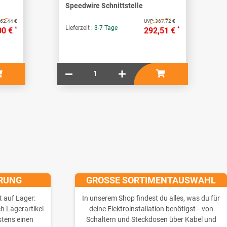
Speedwire Schnittstelle
62,44 €
UVP:
367,72 €
Lieferzeit :
3-7 Tage
*
*
00 €
292,51 €
ERUNG
GROSSE SORTIMENTAUSWAHL
t auf Lager:
In unserem Shop findest du alles, was du für
ch Lagerartikel
deine Elektroinstallation benötigst– von
stens einen
Schaltern und Steckdosen über Kabel und