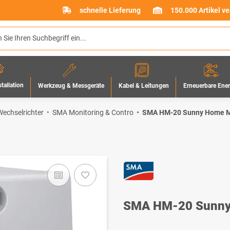
schnelle Lieferung
150.000 Artikel v
stallation
Werkzeug & Messgeräte
Erneuerbare Ene
Kabel & Leitungen
echselrichter
SMA Monitoring & Contro
SMA HM-20 Sunny Home M
SMA HM-20 Sunny