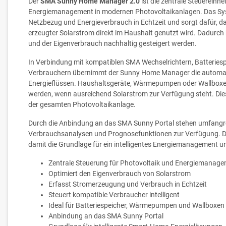
Der
SMA Sunny Home Manager 2.0
ist die zentrale Steuereinhei
Energiemanagement in modernen Photovoltaikanlagen. Das Sy
Netzbezug und Energieverbrauch in Echtzeit und sorgt dafür, das
erzeugter Solarstrom direkt im Haushalt genutzt wird. Dadurch
und der Eigenverbrauch nachhaltig gesteigert werden.
In Verbindung mit kompatiblen SMA Wechselrichtern, Batteriesp
Verbrauchern übernimmt der Sunny Home Manager die automa
Energieflüssen. Haushaltsgeräte, Wärmepumpen oder Wallboxen
werden, wenn ausreichend Solarstrom zur Verfügung steht. Dies 
der gesamten Photovoltaikanlage.
Durch die Anbindung an das SMA Sunny Portal stehen umfangr
Verbrauchsanalysen und Prognosefunktionen zur Verfügung. 
damit die Grundlage für ein intelligentes Energiemanagement u
Zentrale Steuerung für Photovoltaik und Energiemanag
Optimiert den Eigenverbrauch von Solarstrom
Erfasst Stromerzeugung und Verbrauch in Echtzeit
Steuert kompatible Verbraucher intelligent
Ideal für Batteriespeicher, Wärmepumpen und Wallboxen
Anbindung an das SMA Sunny Portal