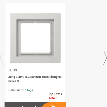
JUNG
Jung LSD981LG Rahmen 1fach Lichtgrau
Serie LS
Lieferzeit :
3-7 Tage
UVP:
12,53 €
*
6,04 €