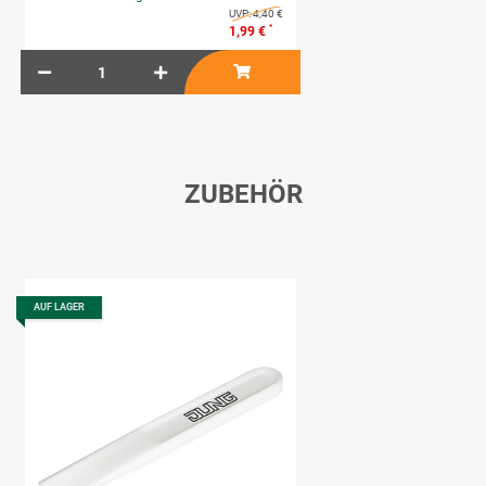
UVP:
4,40 €
*
1,99 €
ZUBEHÖR
AUF LAGER