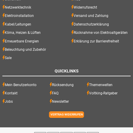
Netzwerktechnik
Widerrufsrecht
Elektroinstallation
Versand und Zahlung
Kabel/Leitungen
Datenschutzerklärung
Klima, Heizen & Lüften
Rücknahme von Elektroaltgeräten
Erneuerbare Energien
Erklärung zur Barrierefreiheit
Beleuchtung und Zubehör
Sale
QUICKLINKS
Mein Benutzerkonto
Rücksendung
Themenwelten
Kontakt
FAQ
Voltking-Ratgeber
Jobs
Newsletter
VERTRAG WIDERRUFEN