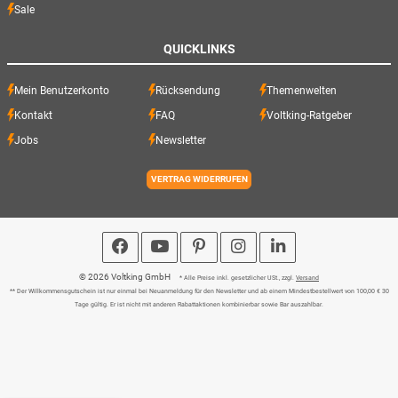
Sale
QUICKLINKS
Mein Benutzerkonto
Rücksendung
Themenwelten
Kontakt
FAQ
Voltking-Ratgeber
Jobs
Newsletter
VERTRAG WIDERRUFEN
© 2026 Voltking GmbH
* Alle Preise inkl. gesetzlicher USt., zzgl.
Versand
** Der Willkommensgutschein ist nur einmal bei Neuanmeldung für den Newsletter und ab einem Mindestbestellwert von 100,00 € 30
Tage gültig. Er ist nicht mit anderen Rabattaktionen kombinierbar sowie Bar auszahlbar.