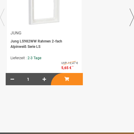
JUNG
Jung LS982WW Rahmen 2-fach
Alpinweiß Serie LS
Lieferzeit :
2-3 Tage
UVP:
12,47 €
*
5,65 €