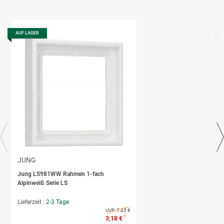
AUF LAGER
JUNG
Jung LS981WW Rahmen 1-fach
Alpinweiß Serie LS
Lieferzeit :
2-3 Tage
UVP:
7,45 €
*
3,18 €