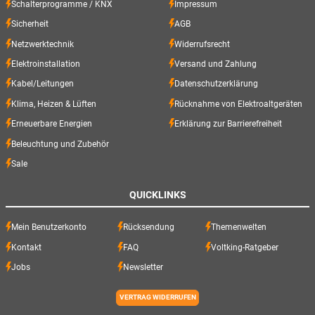
Schalterprogramme / KNX
Impressum
Sicherheit
AGB
Netzwerktechnik
Widerrufsrecht
Elektroinstallation
Versand und Zahlung
Kabel/Leitungen
Datenschutzerklärung
Klima, Heizen & Lüften
Rücknahme von Elektroaltgeräten
Erneuerbare Energien
Erklärung zur Barrierefreiheit
Beleuchtung und Zubehör
Sale
QUICKLINKS
Mein Benutzerkonto
Rücksendung
Themenwelten
Kontakt
FAQ
Voltking-Ratgeber
Jobs
Newsletter
VERTRAG WIDERRUFEN