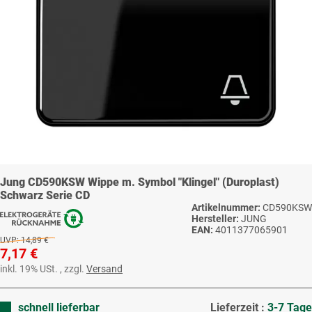
Jung CD590KSW Wippe m. Symbol "Klingel" (Duroplast)
Schwarz Serie CD
Artikelnummer:
CD590KSW
Hersteller:
JUNG
EAN:
4011377065901
UVP:
14,89 €
7,17 €
inkl. 19% USt. , zzgl.
Versand
schnell lieferbar
Lieferzeit :
3-7 Tage