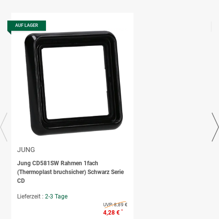
AUF LAGER
JUNG
Jung CD581SW Rahmen 1fach
(Thermoplast bruchsicher) Schwarz Serie
CD
Lieferzeit :
2-3 Tage
UVP:
8,89 €
*
4,28 €