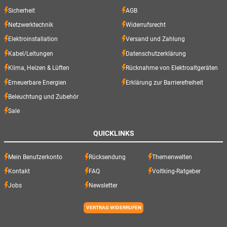
Sicherheit
AGB
Netzwerktechnik
Widerrufsrecht
Elektroinstallation
Versand und Zahlung
Kabel/Leitungen
Datenschutzerklärung
Klima, Heizen & Lüften
Rücknahme von Elektroaltgeräten
Erneuerbare Energien
Erklärung zur Barrierefreiheit
Beleuchtung und Zubehör
Sale
QUICKLINKS
Mein Benutzerkonto
Rücksendung
Themenwelten
Kontakt
FAQ
Voltking-Ratgeber
Jobs
Newsletter
VERTRAG WIDERRUFEN