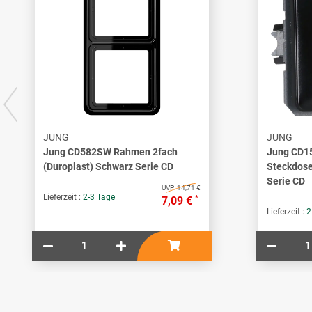
JUNG
JUNG
Jung CD582SW Rahmen 2fach
Jung CD
(Duroplast) Schwarz Serie CD
Steckdose
Serie CD
UVP:
14,71 €
Lieferzeit :
2-3 Tage
*
7,09 €
Lieferzeit :
2