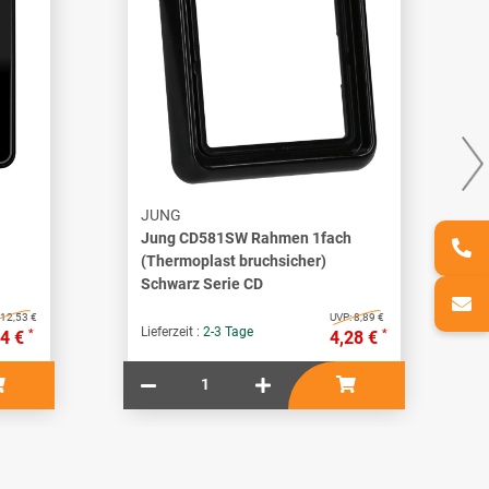
JUNG
Jung CD581SW Rahmen 1fach
(Thermoplast bruchsicher)
Schwarz Serie CD
12,53 €
UVP:
8,89 €
Lieferzeit :
2-3 Tage
*
*
04 €
4,28 €