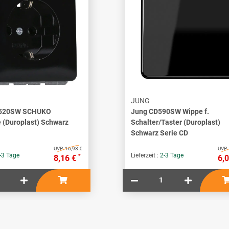
JUNG
1520SW SCHUKO
Jung CD590SW Wippe f.
 (Duroplast) Schwarz
Schalter/Taster (Duroplast)
Schwarz Serie CD
UVP:
16,93 €
UVP:
-3 Tage
Lieferzeit :
2-3 Tage
*
8,16 €
6,