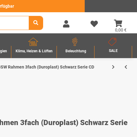
erfügbar
0,00 €
SALE
rgien
Beleuchtung
Klima, Heizen & Lüften
SW Rahmen 3fach (Duroplast) Schwarz Serie CD
men 3fach (Duroplast) Schwarz Serie