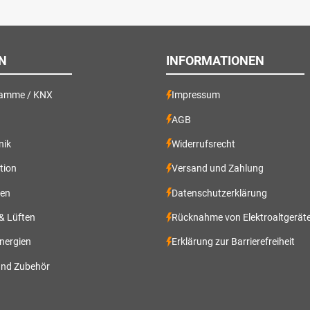
N
INFORMATIONEN
ramme / KNX
Impressum
AGB
nik
Widerrufsrecht
ation
Versand und Zahlung
gen
Datenschutzerklärung
 & Lüften
Rücknahme von Elektroaltgerät
nergien
Erklärung zur Barrierefreiheit
und Zubehör