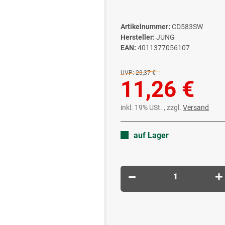
Artikelnummer:
CD583SW
Hersteller:
JUNG
EAN:
4011377056107
UVP:
23,37 €
11,26 €
inkl. 19% USt. , zzgl.
Versand
auf Lager