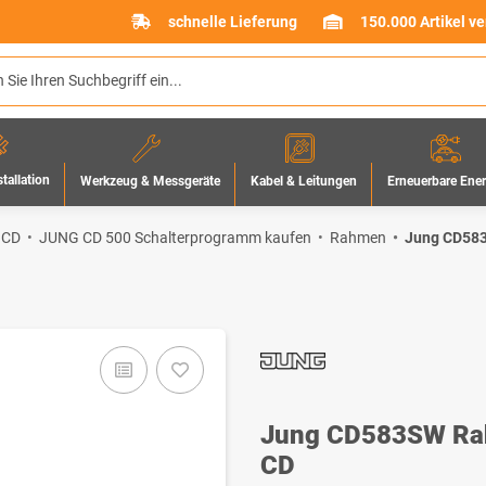
schnelle Lieferung
150.000 Artikel v
stallation
Werkzeug & Messgeräte
Erneuerbare Ene
Kabel & Leitungen
 CD
JUNG CD 500 Schalterprogramm kaufen
Rahmen
Jung CD583
Jung CD583SW Rah
CD