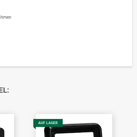
ahmen
EL:
AUF LAGER