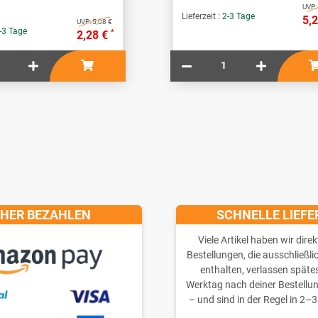
UVP:
Lieferzeit :
2-3 Tage
5,
UVP:
5,08 €
-3 Tage
*
2,28 €
CHER BEZAHLEN
SCHNELLE LIEF
Viele Artikel haben wir direk
Bestellungen, die ausschließli
enthalten, verlassen späte
Werktag nach deiner Bestellu
– und sind in der Regel in 2–3