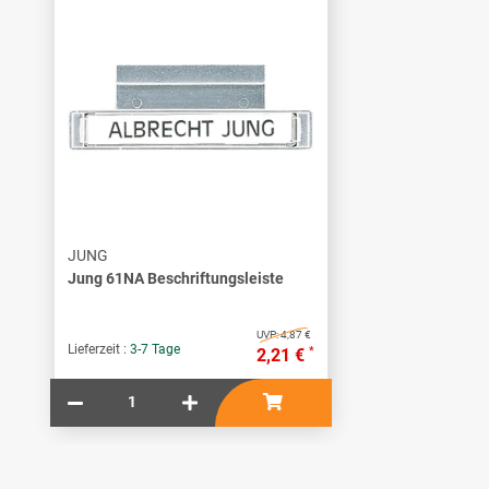
JUNG
Jung 61NA Beschriftungsleiste
UVP:
4,87 €
Lieferzeit :
3-7 Tage
*
2,21 €