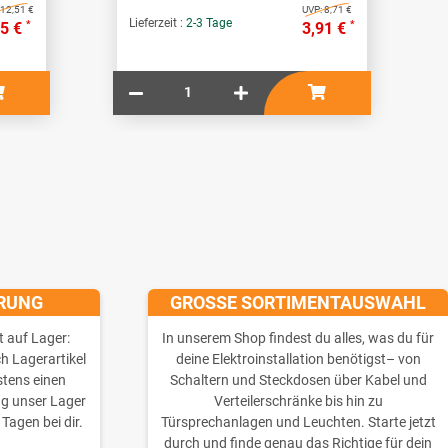
12,51 €
UVP:
8,71 €
Lieferzeit :
2-3 Tage
*
*
25 €
3,91 €
ERUNG
GROSSE SORTIMENTAUSWAHL
t auf Lager:
In unserem Shop findest du alles, was du für
ch Lagerartikel
deine Elektroinstallation benötigst– von
stens einen
Schaltern und Steckdosen über Kabel und
ng unser Lager
Verteilerschränke bis hin zu
 Tagen bei dir.
Türsprechanlagen und Leuchten. Starte jetzt
durch und finde genau das Richtige für dein