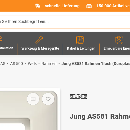
schnelle Lieferung
150.000 Artikel v
stallation
Werkzeug & Messgeräte
Erneuerbare Ene
Kabel & Leitungen
 AS
AS 500
Weiß
Rahmen
Jung AS581 Rahmen 1fach (Duroplas
Jung AS581 Rahmen