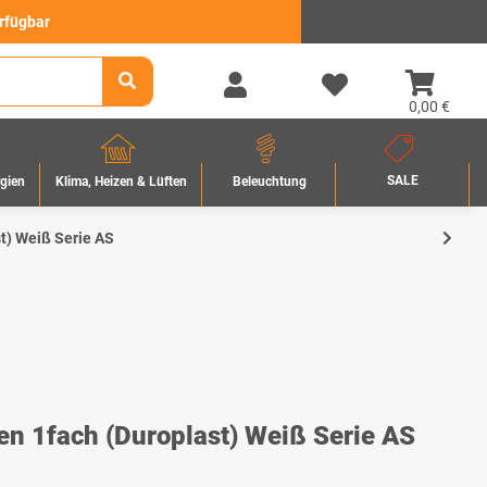
erfügbar
0,00 €
SALE
rgien
Beleuchtung
Klima, Heizen & Lüften
t) Weiß Serie AS
 1fach (Duroplast) Weiß Serie AS