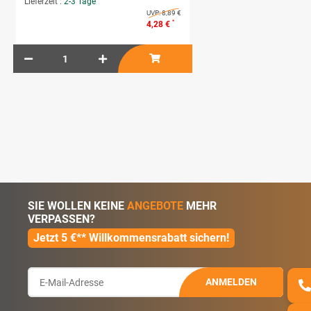
Lieferzeit :
2-3 Tage
UVP:
8,89 €
*
4,28 €
SIE WOLLEN KEINE
ANGEBOTE
MEHR
VERPASSEN?
Jetzt 5 €** Willkommensrabatt sichern!
ANMELDEN