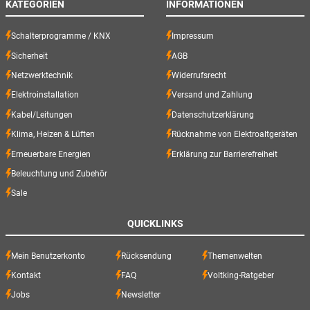
KATEGORIEN
INFORMATIONEN
Schalterprogramme / KNX
Impressum
Sicherheit
AGB
Netzwerktechnik
Widerrufsrecht
Elektroinstallation
Versand und Zahlung
Kabel/Leitungen
Datenschutzerklärung
Klima, Heizen & Lüften
Rücknahme von Elektroaltgeräten
Erneuerbare Energien
Erklärung zur Barrierefreiheit
Beleuchtung und Zubehör
Sale
QUICKLINKS
Mein Benutzerkonto
Rücksendung
Themenwelten
Kontakt
FAQ
Voltking-Ratgeber
Jobs
Newsletter