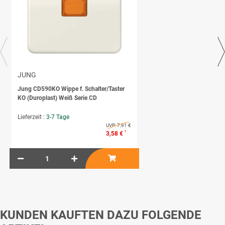
JUNG
Jung CD590KO Wippe f. Schalter/Taster
KO (Duroplast) Weiß Serie CD
Lieferzeit :
3-7 Tage
UVP:
7,91 €
*
3,58 €
KUNDEN KAUFTEN DAZU FOLGENDE