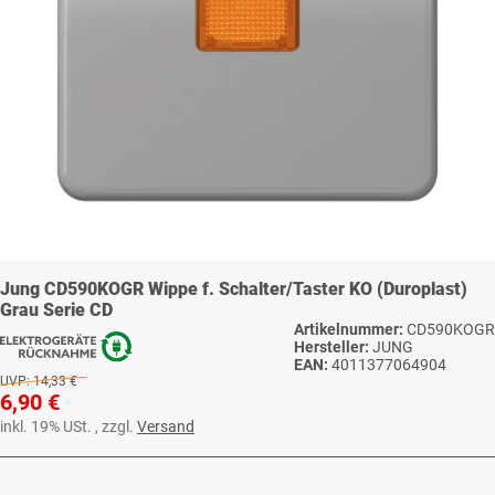
Jung CD590KOGR Wippe f. Schalter/Taster KO (Duroplast)
Grau Serie CD
Artikelnummer:
CD590KOGR
Hersteller:
JUNG
EAN:
4011377064904
UVP:
14,33 €
6,90 €
inkl. 19% USt. , zzgl.
Versand