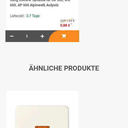
Jung 33KWW Symbole für CD 500, WG
600, AP 600 Alpinweiß Aufputz
Lieferzeit :
3-7 Tage
UVP:
1,94 €
*
0,88 €
ÄHNLICHE PRODUKTE