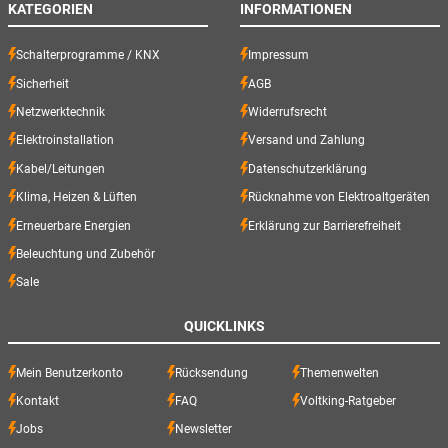
KATEGORIEN
INFORMATIONEN
Schalterprogramme / KNX
Impressum
Sicherheit
AGB
Netzwerktechnik
Widerrufsrecht
Elektroinstallation
Versand und Zahlung
Kabel/Leitungen
Datenschutzerklärung
Klima, Heizen & Lüften
Rücknahme von Elektroaltgeräten
Erneuerbare Energien
Erklärung zur Barrierefreiheit
Beleuchtung und Zubehör
Sale
QUICKLINKS
Mein Benutzerkonto
Rücksendung
Themenwelten
Kontakt
FAQ
Voltking-Ratgeber
Jobs
Newsletter