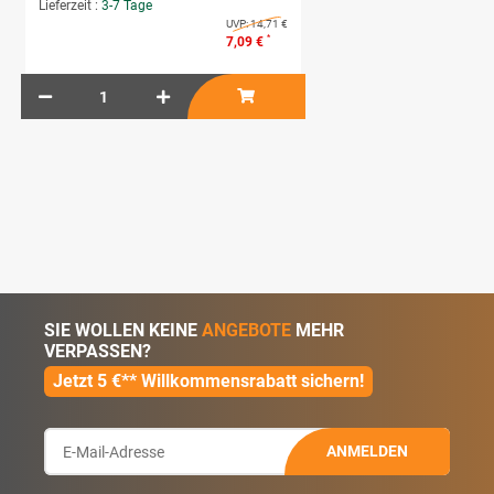
Lieferzeit :
3-7 Tage
UVP:
14,71 €
*
7,09 €
SIE WOLLEN KEINE
ANGEBOTE
MEHR
VERPASSEN?
Jetzt 5 €** Willkommensrabatt sichern!
ANMELDEN