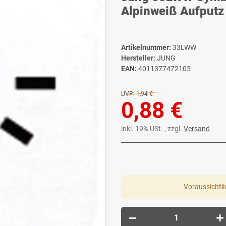
Alpinweiß Aufputz
Artikelnummer:
33LWW
Hersteller:
JUNG
EAN:
4011377472105
UVP:
1,94 €
0,88 €
inkl. 19% USt. , zzgl.
Versand
Voraussichtli