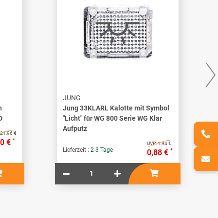
JUNG
h
Jung 33KLARL Kalotte mit Symbol
D
"Licht" für WG 800 Serie WG Klar
Aufputz
21,96 €
*
80 €
UVP:
1,94 €
Lieferzeit :
2-3 Tage
*
0,88 €