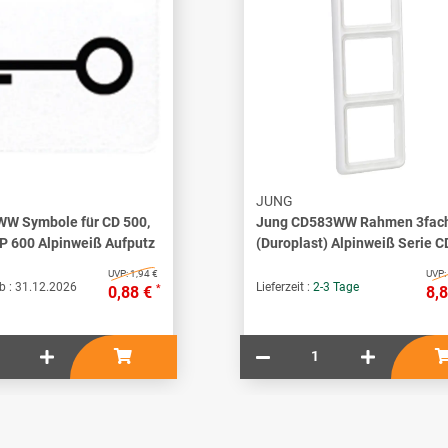
JUNG
W Symbole für CD 500,
Jung CD583WW Rahmen 3fac
P 600 Alpinweiß Aufputz
(Duroplast) Alpinweiß Serie C
UVP:
1,94 €
UVP:
b :
31.12.2026
Lieferzeit :
2-3 Tage
*
0,88 €
8,