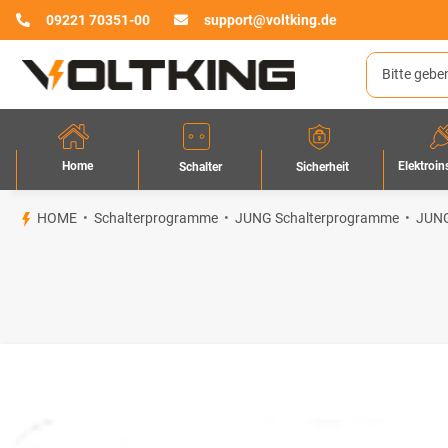
09221 70351-00
support@voltking.de
Home
Elektroin
Sicherheit
Schalter
HOME
Schalterprogramme
JUNG Schalterprogramme
JUNG