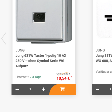
JUNG
JUNG
Jung 631W Taster 1-polig 10 AX
Jung 33TW
250 V ~ ohne Symbol Serie WG
WG 600, A
Aufputz
Verfügbar a
UVP:
23,63 €
Lieferzeit :
2-3 Tage
*
10,54 €