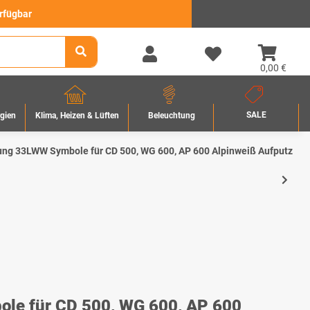
erfügbar
0,00 €
SALE
rgien
Beleuchtung
Klima, Heizen & Lüften
ung 33LWW Symbole für CD 500, WG 600, AP 600 Alpinweiß Aufputz
le für CD 500, WG 600, AP 600