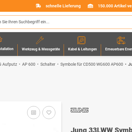
schnelle Lieferung
150.000 Artikel v
stallation
Werkzeug & Messgeräte
Erneuerbare Ene
Kabel & Leitungen
 Aufputz
AP 600
Schalter
Symbole für CD500 WG600 AP600
J
Jung 33LWW Symbo