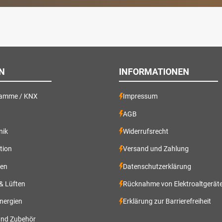
N
INFORMATIONEN
ramme / KNX
Impressum
AGB
nik
Widerrufsrecht
ation
Versand und Zahlung
gen
Datenschutzerklärung
 & Lüften
Rücknahme von Elektroaltgerät
nergien
Erklärung zur Barrierefreiheit
und Zubehör