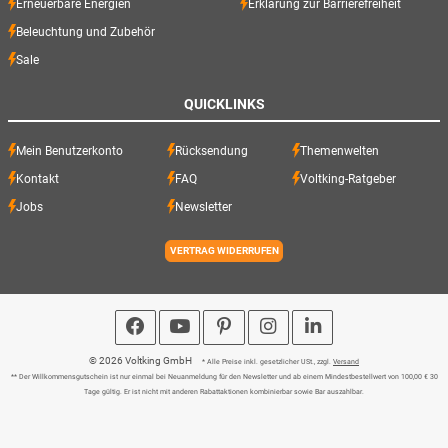
Erneuerbare Energien
Erklärung zur Barrierefreiheit
Beleuchtung und Zubehör
Sale
QUICKLINKS
Mein Benutzerkonto
Rücksendung
Themenwelten
Kontakt
FAQ
Voltking-Ratgeber
Jobs
Newsletter
VERTRAG WIDERRUFEN
© 2026 Voltking GmbH
* Alle Preise inkl. gesetzlicher USt., zzgl.
Versand
** Der Willkommensgutschein ist nur einmal bei Neuanmeldung für den Newsletter und ab einem Mindestbestellwert von 100,00 € 30
Tage gültig. Er ist nicht mit anderen Rabattaktionen kombinierbar sowie Bar auszahlbar.