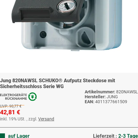
Jung 820NAWSL SCHUKO® Aufputz Steckdose mit
Sicherheitsschloss Serie WG
Artikelnummer:
820NAWSL
Hersteller:
JUNG
EAN:
4011377661509
UVP:
90,77 €
42,81 €
inkl. 19% USt. , zzgl.
Versand
auf Lager
Lieferzeit :
2-3 Tage