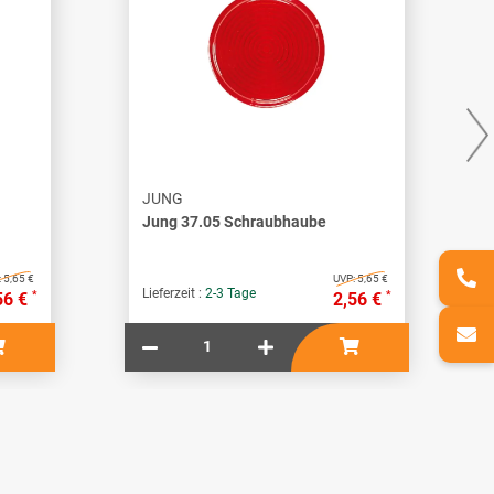
JUNG
Jung 37.05 Schraubhaube
:
5,65 €
UVP:
5,65 €
Lieferzeit :
2-3 Tage
*
*
56 €
2,56 €