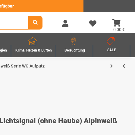
erfügbar
0,00 €
SALE
rgien
Beleuchtung
Klima, Heizen & Lüften
nweiß Serie WG Aufputz
chtsignal (ohne Haube) Alpinweiß