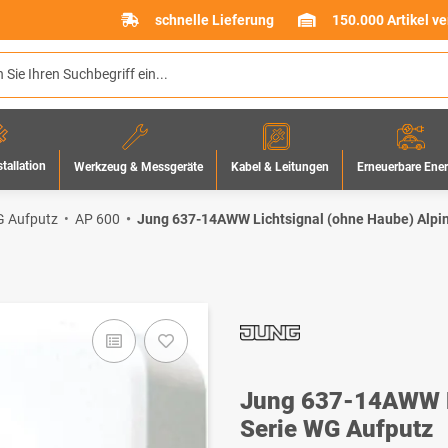
schnelle Lieferung
150.000 Artikel v
stallation
Werkzeug & Messgeräte
Erneuerbare Ene
Kabel & Leitungen
 Aufputz
AP 600
Jung 637-14AWW Lichtsignal (ohne Haube) Alpi
Jung 637-14AWW Li
Serie WG Aufputz