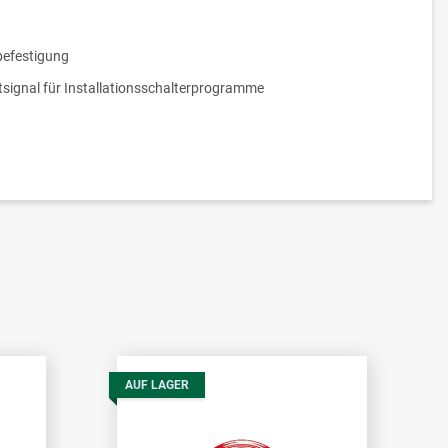
efestigung
tsignal für Installationsschalterprogramme
AUF LAGER