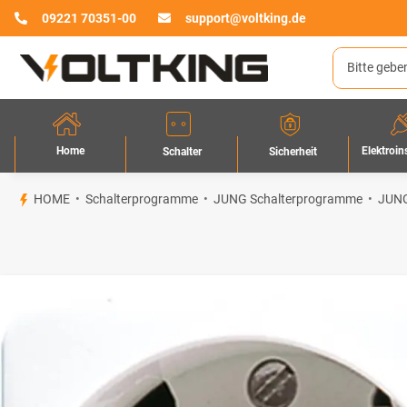
09221 70351-00
support@voltking.de
Home
Elektroin
Sicherheit
Schalter
HOME
Schalterprogramme
JUNG Schalterprogramme
JUNG