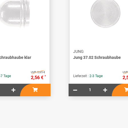
JUNG
chraubhaube klar
Jung 37.02 Schraubhaube
UVP:
5,65 €
UVP
-7 Tage
Lieferzeit :
2-3 Tage
*
2,56 €
2,