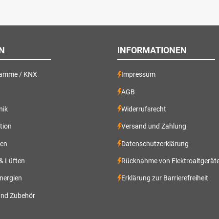
N
INFORMATIONEN
ramme / KNX
Impressum
AGB
nik
Widerrufsrecht
ation
Versand und Zahlung
gen
Datenschutzerklärung
 & Lüften
Rücknahme von Elektroaltgerät
nergien
Erklärung zur Barrierefreiheit
und Zubehör