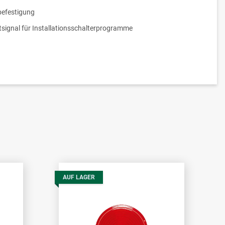
efestigung
tsignal für Installationsschalterprogramme
AUF LAGER