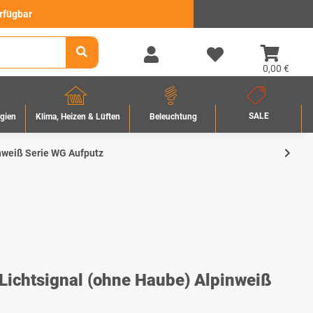
erfügbar
0,00 €
SALE
rgien
Beleuchtung
Klima, Heizen & Lüften
nweiß Serie WG Aufputz
chtsignal (ohne Haube) Alpinweiß