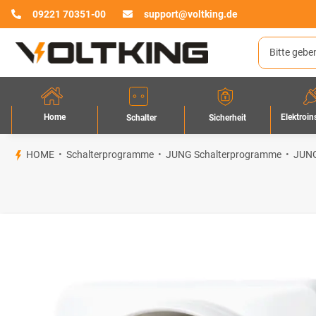
09221 70351-00
support@voltking.de
Home
Elektroin
Sicherheit
Schalter
HOME
Schalterprogramme
JUNG Schalterprogramme
JUNG