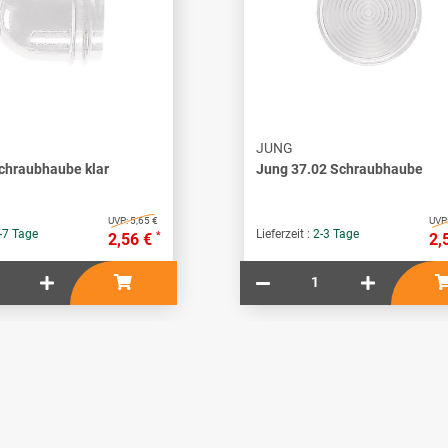
JUNG
chraubhaube klar
Jung 37.02 Schraubhaube
UVP:
5,65 €
UVP
-7 Tage
Lieferzeit :
2-3 Tage
*
2,56 €
2,