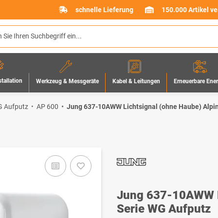
schnelle Lieferung
150.000 Artikel v
stallation
Werkzeug & Messgeräte
Erneuerbare Ene
Kabel & Leitungen
 Aufputz
AP 600
Jung 637-10AWW Lichtsignal (ohne Haube) Alpi
Jung 637-10AWW Li
Serie WG Aufputz