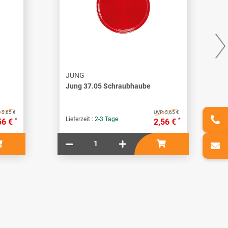
JUNG
Jung 37.05 Schraubhaube
:
5,65 €
UVP:
5,65 €
Lieferzeit :
2-3 Tage
*
*
56 €
2,56 €