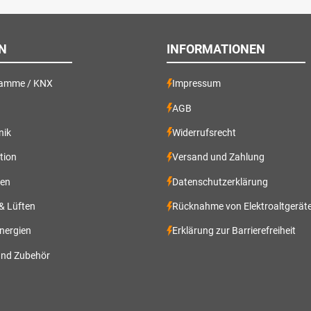
N
INFORMATIONEN
ramme / KNX
Impressum
AGB
nik
Widerrufsrecht
ation
Versand und Zahlung
gen
Datenschutzerklärung
 & Lüften
Rücknahme von Elektroaltgerät
nergien
Erklärung zur Barrierefreiheit
und Zubehör