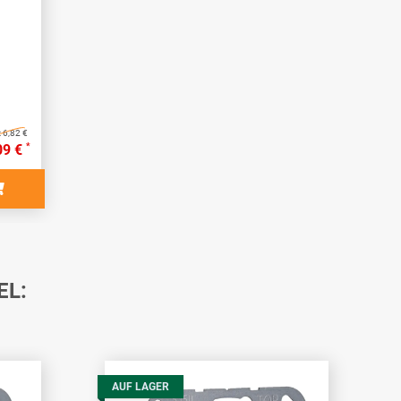
:
6,82 €
*
09 €
EL:
AUF LAGER