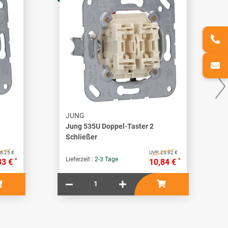
JUNG
Jung 535U Doppel-Taster 2
Schließer
8,25 €
UVP:
23,92 €
Lieferzeit :
2-3 Tage
*
*
33 €
10,84 €