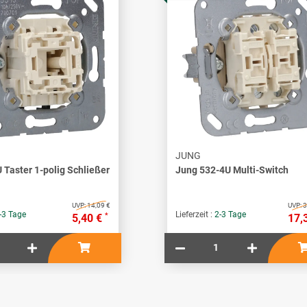
JUNG
 Taster 1-polig Schließer
Jung 532-4U Multi-Switch
UVP:
14,09 €
UVP:
3
-3 Tage
Lieferzeit :
2-3 Tage
*
5,40 €
17,