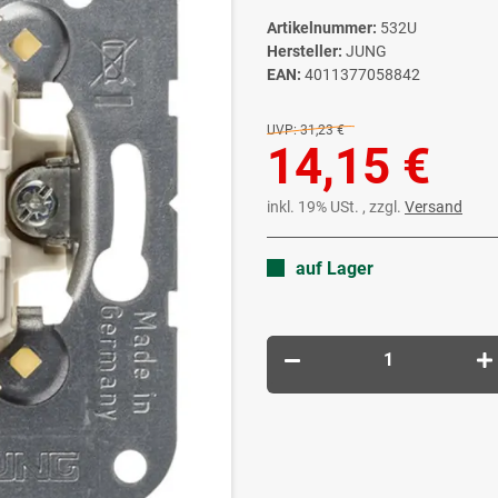
Artikelnummer:
532U
Hersteller:
JUNG
EAN:
4011377058842
UVP:
31,23 €
14,15 €
inkl. 19% USt. , zzgl.
Versand
auf Lager