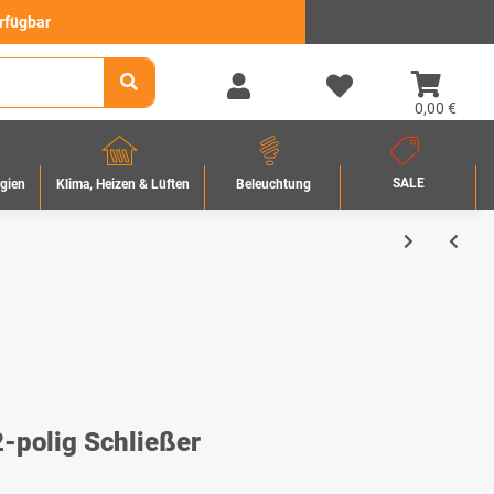
erfügbar
0,00 €
SALE
rgien
Beleuchtung
Klima, Heizen & Lüften
-polig Schließer