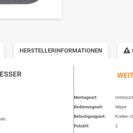
HERSTELLERINFORMATIONEN
ESSER
WEI
Montageart:
Unterput
Bedienungsart:
Wippe
Befestigungsart:
Krallen-/
eln.
Polzahl:
2