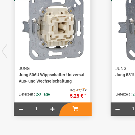
JUNG
JUNG
Jung 506U Wippschalter Universal
Jung 531U
Aus- und Wechselschaltung
UVP:
12,51 €
Lieferzeit :
2-3 Tage
Lieferzeit :
2
*
5,25 €