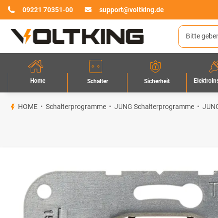
09221 70351-00
support@voltking.de
Home
Elektroin
Sicherheit
Schalter
HOME
Schalterprogramme
JUNG Schalterprogramme
JUNG