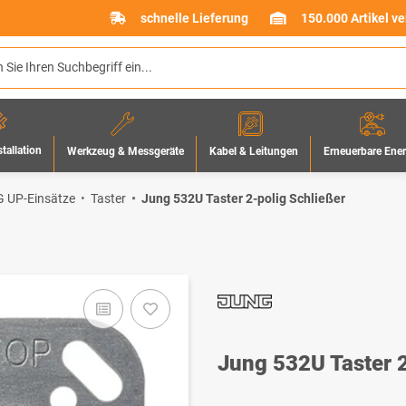
schnelle Lieferung
150.000 Artikel v
stallation
Werkzeug & Messgeräte
Erneuerbare Ene
Kabel & Leitungen
 UP-Einsätze
Taster
Jung 532U Taster 2-polig Schließer
Jung 532U Taster 2