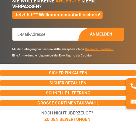
SIE WOLLEN KEINE
ANGEBOTE
MEHR
VERPASSEN?
Jetzt 5 €** Willkommensrabatt sichern!
ANMELDEN
Mit der Eintragung für den Newsletter akzeptiere ich die
Datenschutzerklärung
.
Eine Anmeldung erfolgt nur bei der Einwilligung der Cookies.
SICHER EINKAUFEN
SICHER BEZAHLEN
SCHNELLE LIEFERUNG
GROSSE SORTIMENTAUSWAHL
NOCH NICHT ÜBERZEUGT?
ZU DEN BEWERTUNGEN!