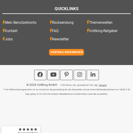
QUICKLINKS
Mein Benutzerkonto
Rücksendung
Themenwelten
Kontakt
FAQ
Voltking-Ratgeber
Jobs
Newsletter
VERTRAG WIDERRUFEN
© 2026 Voltking GmbH
* Alle Preise inkl. gesetzlicher USt., zzgl.
Versand
** Der Willkommensgutschein ist nur einmal bei Neuanmeldung für den Newsletter und ab einem Mindestbestellwert von 100,00 € 30
Tage gültig. Er ist nicht mit anderen Rabattaktionen kombinierbar sowie Bar auszahlbar.