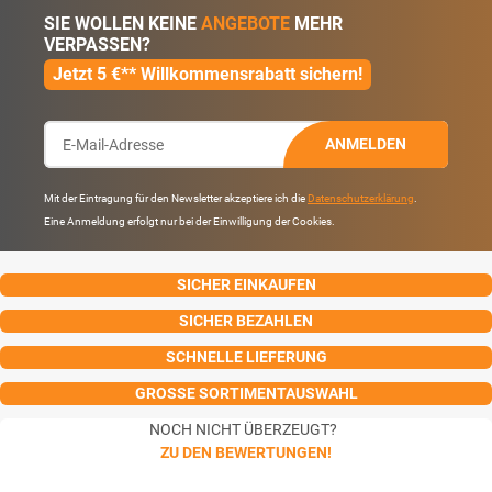
SIE WOLLEN KEINE
ANGEBOTE
MEHR
VERPASSEN?
Jetzt 5 €** Willkommensrabatt sichern!
ANMELDEN
Mit der Eintragung für den Newsletter akzeptiere ich die
Datenschutzerklärung
.
Eine Anmeldung erfolgt nur bei der Einwilligung der Cookies.
SICHER EINKAUFEN
SICHER BEZAHLEN
SCHNELLE LIEFERUNG
GROSSE SORTIMENTAUSWAHL
NOCH NICHT ÜBERZEUGT?
ZU DEN BEWERTUNGEN!