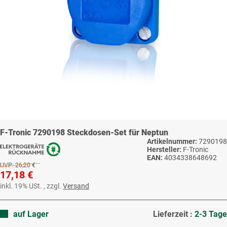
F-Tronic 7290198 Steckdosen-Set für Neptun
Artikelnummer:
7290198
Hersteller:
F-Tronic
EAN:
4034338648692
UVP:
26,20 €
17,18 €
inkl. 19% USt. , zzgl.
Versand
auf Lager
Lieferzeit :
2-3 Tage