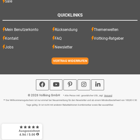
Sale
QUICKLINKS
Mein Benutzerkonto
Rücksendung
Themenwelten
Kontakt
FAQ
Voltking-Ratgeber
Jobs
Newsletter
VERTRAG WIDERRUFEN
© 2026 Voltking GmbH
* Alle Preise inkl. gesetzlicher USt., zzgl.
Versand
** Der Willkommensgutschein ist nur einmal bei Neuanmeldung für den Newsletter und ab einem Mindestbestellwert von 100,00 € 30
Tage gültig. Er ist nicht mit anderen Rabattaktionen kombinierbar sowie Bar auszahlbar.