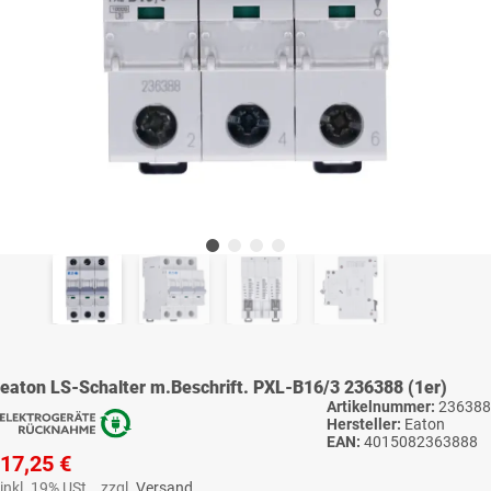
eaton LS-Schalter m.Beschrift. PXL-B16/3 236388 (1er)
Artikelnummer:
236388
Hersteller:
Eaton
EAN:
4015082363888
17,25 €
inkl. 19% USt. , zzgl.
Versand