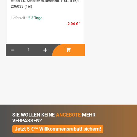
eaton LS-Schalter m.Beschrift. PXL-B16/1
236033 (1er)
Lieferzeit :
2-3 Tage
*
2,04 €
SIE WOLLEN KEINE
ANGEBOTE
MEHR
VERPASSEN?
Jetzt 5 €** Willkommensrabatt sichern!