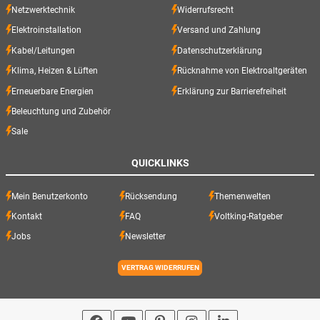
Netzwerktechnik
Widerrufsrecht
Elektroinstallation
Versand und Zahlung
Kabel/Leitungen
Datenschutzerklärung
Klima, Heizen & Lüften
Rücknahme von Elektroaltgeräten
Erneuerbare Energien
Erklärung zur Barrierefreiheit
Beleuchtung und Zubehör
Sale
QUICKLINKS
Mein Benutzerkonto
Rücksendung
Themenwelten
Kontakt
FAQ
Voltking-Ratgeber
Jobs
Newsletter
VERTRAG WIDERRUFEN