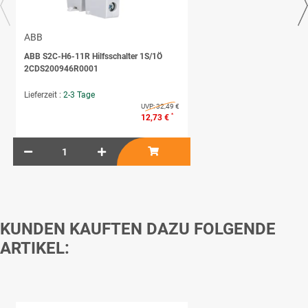
ABB
ABB S2C-H6-11R Hilfsschalter 1S/1Ö
2CDS200946R0001
Lieferzeit :
2-3 Tage
UVP:
32,49 €
*
12,73 €
KUNDEN KAUFTEN DAZU FOLGENDE
ARTIKEL: