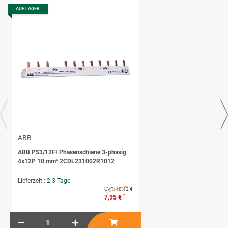
AUF LAGER
ABB
ABB PS3/12FI Phasenschiene 3-phasig
4x12P 10 mm² 2CDL231002R1012
Lieferzeit :
2-3 Tage
UVP:
18,42 €
*
7,95 €