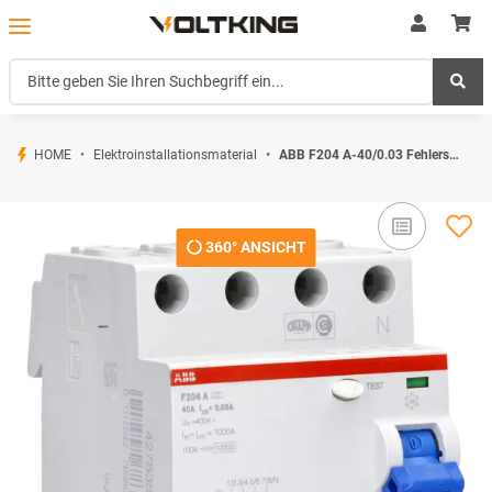
HOME
Elektroinstallationsmaterial
ABB F204 A-40/0.03 Fehlerstrom-Schutzschalter 4P Typ A 30 mA 40 A 2CSF204101R1400
360° ANSICHT