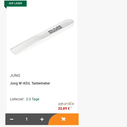
AUF LAGER
JUNG
Jung W-KEIL Tastenheber
Lieferzeit :
2-3 Tage
UVP:
21,62 €
*
20,89 €