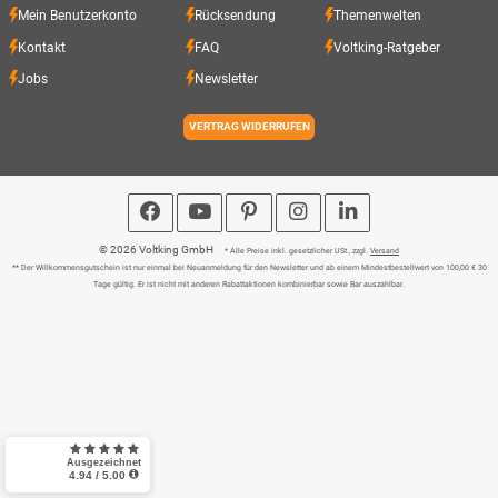
Mein Benutzerkonto
Rücksendung
Themenwelten
Kontakt
FAQ
Voltking-Ratgeber
Jobs
Newsletter
VERTRAG WIDERRUFEN
© 2026 Voltking GmbH
* Alle Preise inkl. gesetzlicher USt., zzgl.
Versand
** Der Willkommensgutschein ist nur einmal bei Neuanmeldung für den Newsletter und ab einem Mindestbestellwert von 100,00 € 30
Tage gültig. Er ist nicht mit anderen Rabattaktionen kombinierbar sowie Bar auszahlbar.