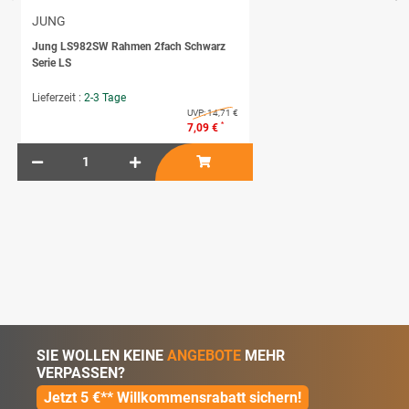
JUNG
Jung LS982SW Rahmen 2fach Schwarz
Serie LS
Lieferzeit :
2-3 Tage
UVP:
14,71 €
*
7,09 €
SIE WOLLEN KEINE
ANGEBOTE
MEHR
VERPASSEN?
Jetzt 5 €** Willkommensrabatt sichern!