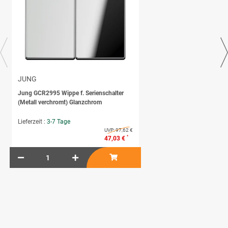
JUNG
Jung GCR2995 Wippe f. Serienschalter
(Metall verchromt) Glanzchrom
Lieferzeit :
3-7 Tage
UVP:
97,62 €
*
47,03 €