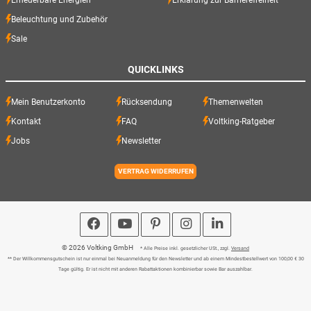
Beleuchtung und Zubehör
Sale
QUICKLINKS
Mein Benutzerkonto
Rücksendung
Themenwelten
Kontakt
FAQ
Voltking-Ratgeber
Jobs
Newsletter
VERTRAG WIDERRUFEN
© 2026 Voltking GmbH
* Alle Preise inkl. gesetzlicher USt., zzgl.
Versand
** Der Willkommensgutschein ist nur einmal bei Neuanmeldung für den Newsletter und ab einem Mindestbestellwert von 100,00 € 30
Tage gültig. Er ist nicht mit anderen Rabattaktionen kombinierbar sowie Bar auszahlbar.