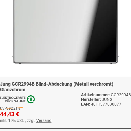
Jung GCR2994B Blind-Abdeckung (Metall verchromt)
Glanzchrom
Artikelnummer:
GCR2994B
Hersteller:
JUNG
EAN:
4011377030077
UVP:
92,21 €
44,43 €
inkl. 19% USt. , zzgl.
Versand