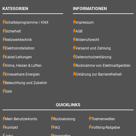
KATEGORIEN
INFORMATIONEN
Schalterprogramme / KNX
Impressum
Sicherheit
AGB
Netzwerktechnik
Widerrufsrecht
Elektroinstallation
Versand und Zahlung
Kabel/Leitungen
Datenschutzerklärung
Klima, Heizen & Lüften
Rücknahme von Elektroaltgeräten
Erneuerbare Energien
Erklärung zur Barrierefreiheit
Beleuchtung und Zubehör
Sale
QUICKLINKS
Mein Benutzerkonto
Rücksendung
Themenwelten
Kontakt
FAQ
Voltking-Ratgeber