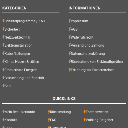
KATEGORIEN
INFORMATIONEN
Schalterprogramme / KNX
Impressum
Sicherheit
AGB
Netzwerktechnik
Widerrufsrecht
Elektroinstallation
Versand und Zahlung
Kabel/Leitungen
Datenschutzerklärung
Klima, Heizen & Lüften
Rücknahme von Elektroaltgeräten
Erneuerbare Energien
Erklärung zur Barrierefreiheit
Beleuchtung und Zubehör
Sale
QUICKLINKS
Mein Benutzerkonto
Rücksendung
Themenwelten
Kontakt
FAQ
Voltking-Ratgeber