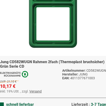
Jung CD582WUGN Rahmen 2fach (Thermoplast bruchsicher)
Grün Serie CD
Artikelnummer:
CD582WUGN
Hersteller:
JUNG
EAN:
4011377671003
UVP:
21,10 €
10,17 €
inkl. 19% USt. , zzgl.
Versand
schnell lieferbar
Lieferzeit :
3-7 Tage