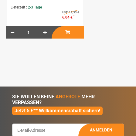
Lieferzeit :
2-3 Tage
UVP:
12,53 €
*
6,04 €
SIE WOLLEN KEINE
ANGEBOTE
MEHR
VERPASSEN?
Jetzt 5 €** Willkommensrabatt sichern!
ANMELDEN