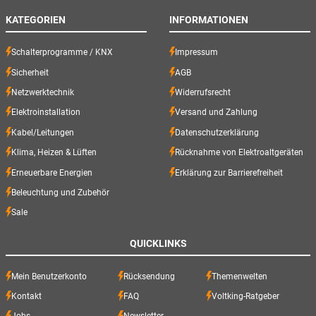
KATEGORIEN
INFORMATIONEN
Schalterprogramme / KNX
Impressum
Sicherheit
AGB
Netzwerktechnik
Widerrufsrecht
Elektroinstallation
Versand und Zahlung
Kabel/Leitungen
Datenschutzerklärung
Klima, Heizen & Lüften
Rücknahme von Elektroaltgeräten
Erneuerbare Energien
Erklärung zur Barrierefreiheit
Beleuchtung und Zubehör
Sale
QUICKLINKS
Mein Benutzerkonto
Rücksendung
Themenwelten
Kontakt
FAQ
Voltking-Ratgeber