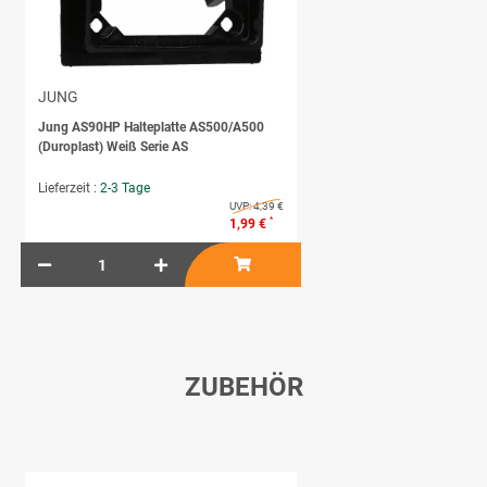
JUNG
Jung AS90HP Halteplatte AS500/A500
(Duroplast) Weiß Serie AS
Lieferzeit :
2-3 Tage
UVP:
4,39 €
*
1,99 €
ZUBEHÖR