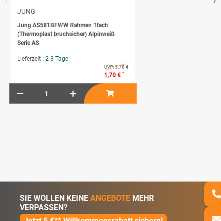
JUNG
Jung AS581BFWW Rahmen 1fach
(Thermoplast bruchsicher) Alpinweiß
Serie AS
Lieferzeit :
2-3 Tage
UVP:
3,78 €
*
1,70 €
SIE WOLLEN KEINE
ANGEBOTE
MEHR
VERPASSEN?
Jetzt 5 €** Willkommensrabatt sichern!