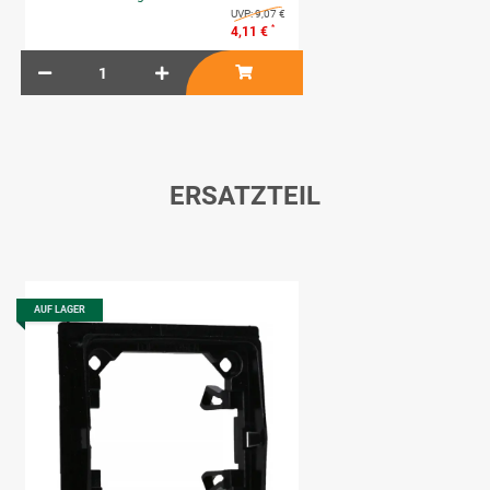
UVP:
9,07 €
*
4,11 €
ERSATZTEIL
AUF LAGER