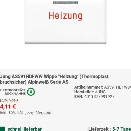
Jung AS591HBFWW Wippe "Heizung" (Thermoplast
bruchsicher) Alpinweiß Serie AS
Artikelnummer:
AS591HBFWW
Hersteller:
JUNG
EAN:
4011377991927
UVP:
9,07 €
4,11 €
inkl. 19% USt. , zzgl.
Versand
schnell lieferbar
Lieferzeit :
3-7 Tage