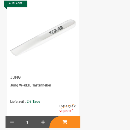
AUF LAGER
JUNG
Jung W-KEIL Tastenheber
Lieferzeit :
2-3 Tage
UVP:
21,62 €
*
20,89 €