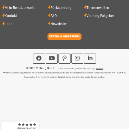
Mein Benutzerkonto
Rücksendung
Themenwelten
Kontakt
FAQ
Voltking-Ratgeber
Jobs
Newsletter
VERTRAG WIDERRUFEN
© 2026 Voltking GmbH
* Alle Preise inkl. gesetzlicher USt., zzgl.
Versand
** Der Willkommensgutschein ist nur einmal bei Neuanmeldung für den Newsletter und ab einem Mindestbestellwert von 100,00 € 30
Tage gültig. Er ist nicht mit anderen Rabattaktionen kombinierbar sowie Bar auszahlbar.